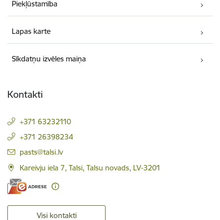
Piekļūstamība
Lapas karte
Sīkdatņu izvēles maiņa
Kontakti
+371 63232110
+371 26398234
E-pasts:
pasts@talsi.lv
Kareivju iela 7, Talsi, Talsu novads, LV-3201
Visi kontakti