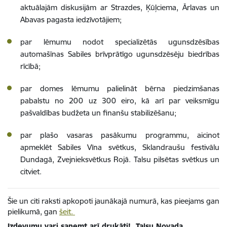
aktuālajām diskusijām ar Strazdes, Ķūļciema, Ārlavas un
Abavas pagasta iedzīvotājiem;
par lēmumu nodot specializētās ugunsdzēsības
automašīnas Sabiles brīvprātīgo ugunsdzēsēju biedrības
rīcībā;
par domes lēmumu palielināt bērna piedzimšanas
pabalstu no 200 uz 300 eiro, kā arī par veiksmīgu
pašvaldības budžeta un finanšu stabilizēšanu;
par plašo vasaras pasākumu programmu, aicinot
apmeklēt Sabiles Vīna svētkus, Sklandraušu festivālu
Dundagā, Zvejnieksvētkus Rojā. Talsu pilsētas svētkus un
citviet.
Šie un citi raksti apkopoti jaunākajā numurā, kas pieejams gan
pielikumā, gan
šeit
.
Izdevumu vari saņemt arī drukāti! „Talsu Novada