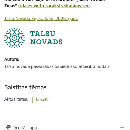
Ziņas”
izdales vietu saraksts skatāms šeit
.
Talsu Novada Ziņas. Jūlijs, 2026. gads
Autors:
Talsu novada pašvaldības Sabiedrisko attiecību nodaļa
Saistītas tēmas
Aktualitātes:
Novadā
Drukāt lapu