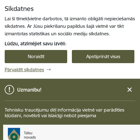
Pāriet uz lapas saturu
Sīkdatnes
Spied
lai meklētu
Enter
Lai šī tīmekļvietne darbotos, tā izmanto obligāti nepieciešamās
sīkdatnes. Ar Jūsu piekrišanu papildus šajā vietnē var tikt
izmantotas statistikas un sociālo mediju sīkdatnes.
Lūdzu, atzīmējiet savu izvēli:
Noraidīt
Apstiprināt visas
Pārvaldīt sīkdatnes
Uzmanību!
Tehnisku traucējumu dēļ informācija vietnē var parādīties
kļūdaini, novēloti vai īslaicīgi nebūt pieejama