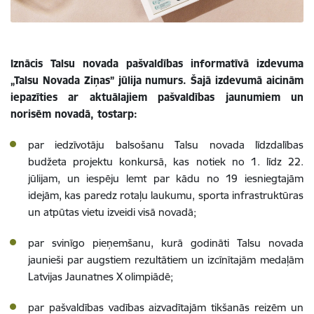
​Iznācis Talsu novada pašvaldības informatīvā izdevuma
„Talsu Novada Ziņas” jūlija numurs. Šajā izdevumā aicinām
iepazīties ar aktuālajiem pašvaldības jaunumiem un
norisēm novadā, tostarp:
par iedzīvotāju balsošanu Talsu novada līdzdalības
budžeta projektu konkursā, kas notiek no 1. līdz 22.
jūlijam, un iespēju lemt par kādu no 19 iesniegtajām
idejām, kas paredz rotaļu laukumu, sporta infrastruktūras
un atpūtas vietu izveidi visā novadā;
par svinīgo pieņemšanu, kurā godināti Talsu novada
jaunieši par augstiem rezultātiem un izcīnītajām medaļām
Latvijas Jaunatnes X olimpiādē;
par pašvaldības vadības aizvadītajām tikšanās reizēm un