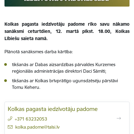
Kolkas pagasta iedzīvotāju padome rīko savu nākamo
sanāksmi ceturtdien, 12. martā plkst. 18.00, Kolkas
Lībiešu saieta namā
.
Plānotā sanāksmes darba kārtība:
tikšanās ar Dabas aizsardzības pārvaldes Kurzemes ​
reģionālās administrācijas direktori Daci Sāmīti;
tikšanās ar Kolkas brīvprātīgo ugunsdzēsēju pārstāvi
Tomu Keheru.
Kolkas pagasta iedzīvotāju padome
+371 63232053
E-pasts:
kolka.padome@talsi.lv