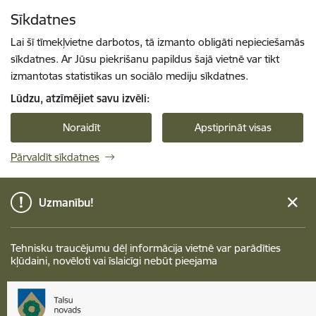
Pāriet uz lapas saturu
Sīkdatnes
Spied
lai meklētu
Enter
Lai šī tīmekļvietne darbotos, tā izmanto obligāti nepieciešamās
sīkdatnes. Ar Jūsu piekrišanu papildus šajā vietnē var tikt
izmantotas statistikas un sociālo mediju sīkdatnes.
Lūdzu, atzīmējiet savu izvēli:
Noraidīt
Apstiprināt visas
Pārvaldīt sīkdatnes
Uzmanību!
Tehnisku traucējumu dēļ informācija vietnē var parādīties
kļūdaini, novēloti vai īslaicīgi nebūt pieejama