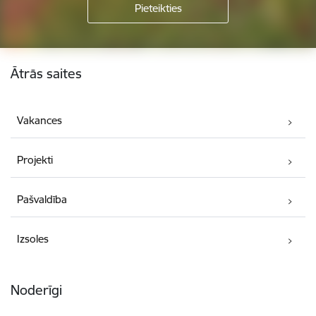
Kājene
Ātrās saites
Vakances
Projekti
Pašvaldība
Izsoles
Noderīgi