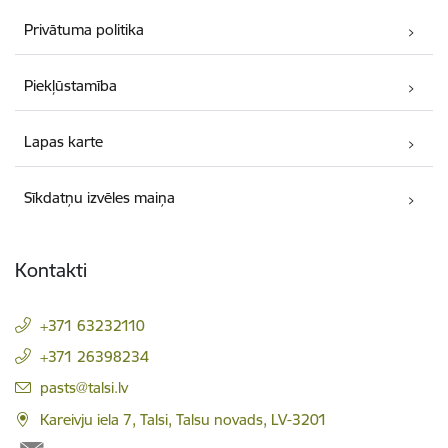
Privātuma politika
Piekļūstamība
Lapas karte
Sīkdatņu izvēles maiņa
Kontakti
+371 63232110
+371 26398234
E-pasts:
pasts@talsi.lv
Kareivju iela 7, Talsi, Talsu novads, LV-3201