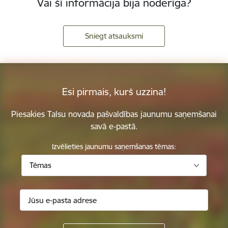
Vai šī informācija bija noderīga?
Sniegt atsauksmi
Esi pirmais, kurš uzzina!
Piesakies Talsu novada pašvaldības jaunumu saņemšanai
savā e-pastā.
Izvēlieties jaunumu saņemšanas tēmas:
Tēmas