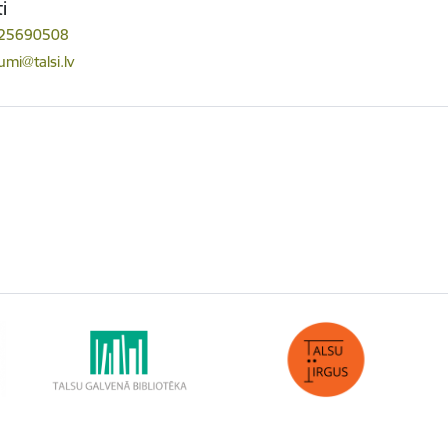
i
 25690508
ts:
umi@talsi.lv