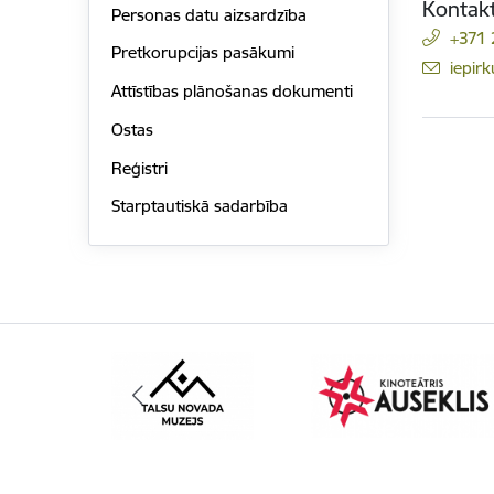
Kontakt
Personas datu aizsardzība
+371
Pretkorupcijas pasākumi
E-pas
iepirk
Attīstības plānošanas dokumenti
Ostas
Reģistri
Starptautiskā sadarbība