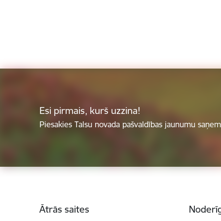
Esi pirmais, kurš uzzina!
Piesakies Talsu novada pašvaldības jaunumu saņemš
Kājene
Ātrās saites
Noderīg