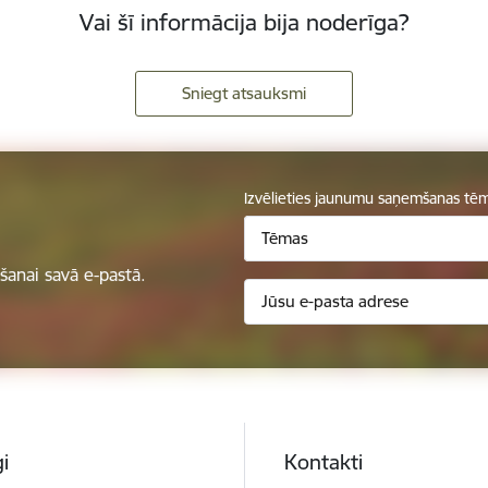
Vai šī informācija bija noderīga?
Sniegt atsauksmi
Izvēlieties jaunumu saņemšanas tē
Tēmas
anai savā e-pastā.
i
Kontakti