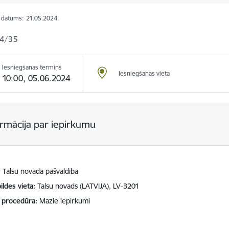
s datums:
21.05.2024.
4/35
Iesniegšanas termiņš
Iesniegšanas vieta
10:00, 05.06.2024
ormācija par iepirkumu
Talsu novada pašvaldība
ildes vieta
Talsu novads (LATVIJA), LV-3201
 procedūra
Mazie iepirkumi