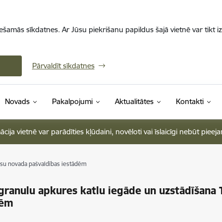
iešamās sīkdatnes. Ar Jūsu piekrišanu papildus šajā vietnē var tikt i
Pārvaldīt sīkdatnes
Novads
Pakalpojumi
Aktualitātes
Kontakti
ja vietnē var parādīties kļūdaini, novēloti vai īslaicīgi nebūt pieej
lsu novada pašvaldības iestādēm
granulu apkures katlu iegāde un uzstādīšana 
dēm