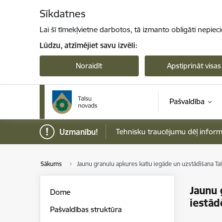
Pāriet uz lapas saturu
Sīkdatnes
Lai šī tīmekļvietne darbotos, tā izmanto obligāti nepiec
Lūdzu, atzīmējiet savu izvēli:
Noraidīt
Apstiprināt visas
Pašvaldība
Uzmanību!
Tehnisku traucējumu dēļ informāci
Sākums
Jaunu granulu apkures katlu iegāde un uzstādīšana Ta
Jaunu 
Dome
iestā
Pašvaldības struktūra