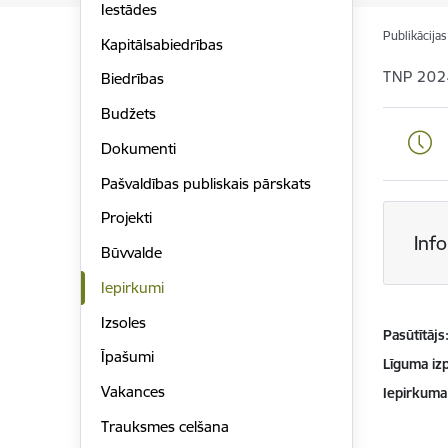
Iestādes
Publikācija
Kapitālsabiedrības
TNP 202
Biedrības
Budžets
Dokumenti
Pašvaldības publiskais pārskats
Projekti
Inf
Būvvalde
Iepirkumi
Izsoles
Pasūtītājs
Īpašumi
Līguma izp
Vakances
Iepirkuma
Trauksmes celšana