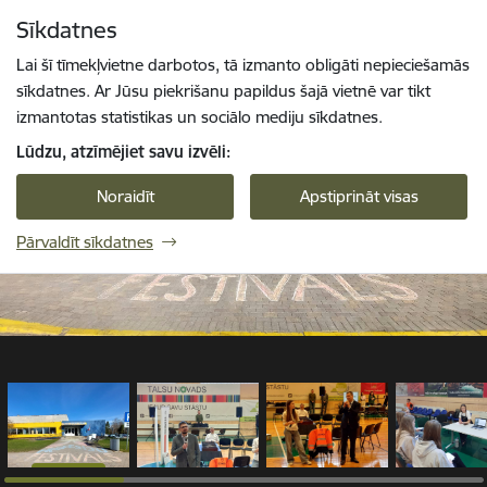
Pāriet uz lapas saturu
Sīkdatnes
1 / 15
Spied
lai meklētu
Enter
Lai šī tīmekļvietne darbotos, tā izmanto obligāti nepieciešamās
sīkdatnes. Ar Jūsu piekrišanu papildus šajā vietnē var tikt
izmantotas statistikas un sociālo mediju sīkdatnes.
Lūdzu, atzīmējiet savu izvēli:
Noraidīt
Apstiprināt visas
Pārvaldīt sīkdatnes