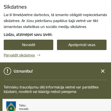
Pāriet uz lapas saturu
Sīkdatnes
Spied
lai meklētu
Enter
Lai šī tīmekļvietne darbotos, tā izmanto obligāti nepieciešamās
sīkdatnes. Ar Jūsu piekrišanu papildus šajā vietnē var tikt
izmantotas statistikas un sociālo mediju sīkdatnes.
Lūdzu, atzīmējiet savu izvēli:
Noraidīt
Apstiprināt visas
Pārvaldīt sīkdatnes
Uzmanību!
Tehnisku traucējumu dēļ informācija vietnē var parādīties
kļūdaini, novēloti vai īslaicīgi nebūt pieejama