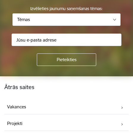
Izvēlieties jaunumu saņemšanas tēmas:
Tēmas
Kājene
Ātrās saites
Vakances
Projekti