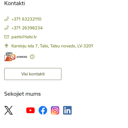
Kontakti
+371 63232110
+371 26398234
E-pasts:
pasts@talsi.lv
Kareivju iela 7, Talsi, Talsu novads, LV-3201
Visi kontakti
Sekojiet mums