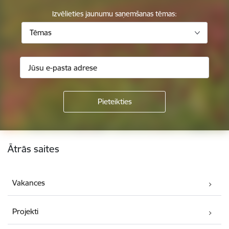
Izvēlieties jaunumu saņemšanas tēmas:
Tēmas
Kājene
Ātrās saites
Vakances
Projekti