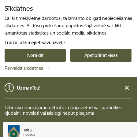
Pāriet uz lapas saturu
Sīkdatnes
Spied
lai meklētu
Enter
Lai šī tīmekļvietne darbotos, tā izmanto obligāti nepieciešamās
sīkdatnes. Ar Jūsu piekrišanu papildus šajā vietnē var tikt
izmantotas statistikas un sociālo mediju sīkdatnes.
Lūdzu, atzīmējiet savu izvēli:
Noraidīt
Apstiprināt visas
Pārvaldīt sīkdatnes
Uzmanību!
Tehnisku traucējumu dēļ informācija vietnē var parādīties
kļūdaini, novēloti vai īslaicīgi nebūt pieejama