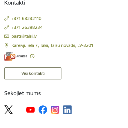
Kontakti
+371 63232110
+371 26398234
E-pasts:
pasts@talsi.lv
Kareivju iela 7, Talsi, Talsu novads, LV-3201
Visi kontakti
Sekojiet mums