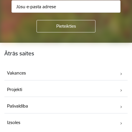
Kājene
Ātrās saites
Vakances
Projekti
Pašvaldība
Izsoles