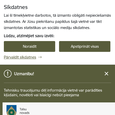
Pāriet uz lapas saturu
Sīkdatnes
Spied
lai meklētu
Enter
Lai šī tīmekļvietne darbotos, tā izmanto obligāti nepieciešamās
sīkdatnes. Ar Jūsu piekrišanu papildus šajā vietnē var tikt
izmantotas statistikas un sociālo mediju sīkdatnes.
Lūdzu, atzīmējiet savu izvēli:
Noraidīt
Apstiprināt visas
Pārvaldīt sīkdatnes
Uzmanību!
Tehnisku traucējumu dēļ informācija vietnē var parādīties
kļūdaini, novēloti vai īslaicīgi nebūt pieejama