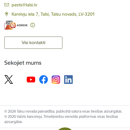
E-pasts:
pasts@talsi.lv
Kareivju iela 7, Talsi, Talsu novads, LV-3201
Visi kontakti
Sekojiet mums
© 2026 Talsu novada pašvaldība, publicētā satura visas tiesības aizsargātas.
© 2020 Valsts kanceleja, Tīmekļvietņu vienotās platformas visas tiesības
aizsargātas.