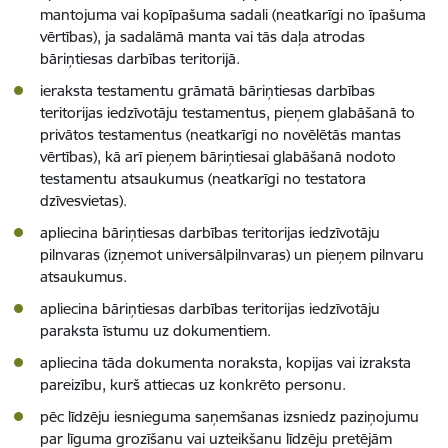
mantojuma vai kopīpašuma sadali (neatkarīgi no īpašuma
vērtības), ja sadalāmā manta vai tās daļa atrodas
bāriņtiesas darbības teritorijā.
ieraksta testamentu grāmatā bāriņtiesas darbības
teritorijas iedzīvotāju testamentus, pieņem glabāšanā to
privātos testamentus (neatkarīgi no novēlētās mantas
vērtības), kā arī pieņem bāriņtiesai glabāšanā nodoto
testamentu atsaukumus (neatkarīgi no testatora
dzīvesvietas).
apliecina bāriņtiesas darbības teritorijas iedzīvotāju
pilnvaras (izņemot universālpilnvaras) un pieņem pilnvaru
atsaukumus.
apliecina bāriņtiesas darbības teritorijas iedzīvotāju
paraksta īstumu uz dokumentiem.
apliecina tāda dokumenta noraksta, kopijas vai izraksta
pareizību, kurš attiecas uz konkrēto personu.
pēc līdzēju iesnieguma saņemšanas izsniedz paziņojumu
par līguma grozīšanu vai uzteikšanu līdzēju pretējām