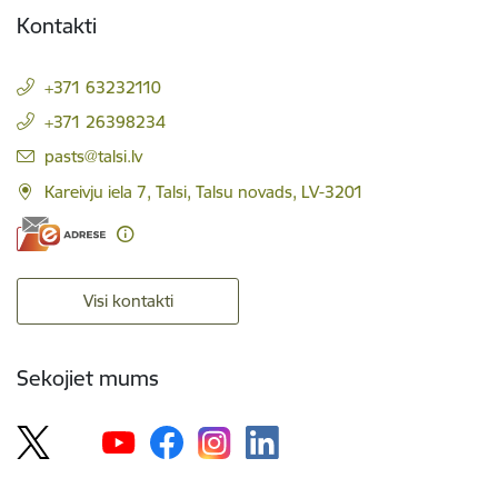
Kontakti
+371 63232110
+371 26398234
E-pasts:
pasts@talsi.lv
Kareivju iela 7, Talsi, Talsu novads, LV-3201
Visi kontakti
Sekojiet mums