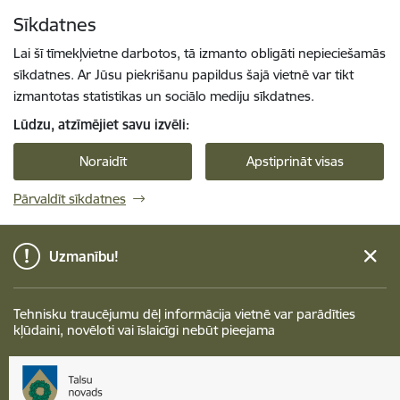
Pāriet uz lapas saturu
Sīkdatnes
Spied
lai meklētu
Enter
Lai šī tīmekļvietne darbotos, tā izmanto obligāti nepieciešamās
sīkdatnes. Ar Jūsu piekrišanu papildus šajā vietnē var tikt
izmantotas statistikas un sociālo mediju sīkdatnes.
Lūdzu, atzīmējiet savu izvēli:
Noraidīt
Apstiprināt visas
Pārvaldīt sīkdatnes
Uzmanību!
Tehnisku traucējumu dēļ informācija vietnē var parādīties
kļūdaini, novēloti vai īslaicīgi nebūt pieejama