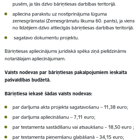
pusēm, ja tās dzīvo bāriņtiesas darbības teritorijā.
apliecina parakstu uz nostiprinājuma lūguma
zemesgrāmatai (Zemesgrāmatu likuma 60. pants), ja viens
no līdzējiem dzīvo attiecīgās bāriņtiesas darbības teritorijā.
sagatavo dokumentu projektu.
Bāriņtiesas apliecinājums juridiskā spēka ziņā pielīdzināms
notariālajam apliecinājumam.
Valsts nodevas par bāriņtiesas pakalpojumiem ieskaita
pašvaldības budžetā.
Bāriņtiesa iekasē šādas valsts nodevas:
par darījuma akta projekta sagatavošanu – 11,38 euro;
par darījuma apliecināšanu – 7,11 euro;
par testamenta sastādīšanu vai atsauk­šanu – 18,50 euro ;
par testamenta pieņemšanu glabāšanā – 34,15 euro;