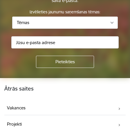
savā e-pastā.
Izvēlieties jaunumu saņemšanas tēmas:
Tēmas
Kājene
Ātrās saites
Vakances
Projekti