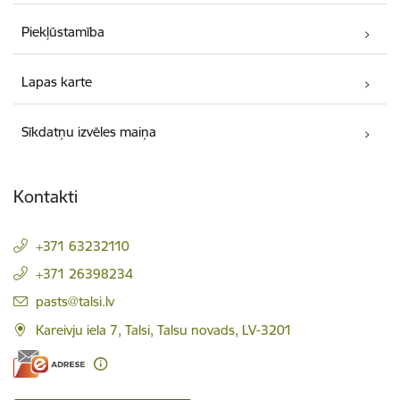
Piekļūstamība
Lapas karte
Sīkdatņu izvēles maiņa
Kontakti
+371 63232110
+371 26398234
E-pasts:
pasts@talsi.lv
Kareivju iela 7, Talsi, Talsu novads, LV-3201