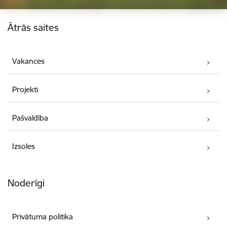
Kājene
Ātrās saites
Vakances
Projekti
Pašvaldība
Izsoles
Noderīgi
Privātuma politika