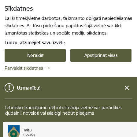
Pāriet uz lapas saturu
Sīkdatnes
Spied
lai meklētu
Enter
Lai šī tīmekļvietne darbotos, tā izmanto obligāti nepieciešamās
sīkdatnes. Ar Jūsu piekrišanu papildus šajā vietnē var tikt
izmantotas statistikas un sociālo mediju sīkdatnes.
Lūdzu, atzīmējiet savu izvēli:
Noraidīt
Apstiprināt visas
Pārvaldīt sīkdatnes
Uzmanību!
Tehnisku traucējumu dēļ informācija vietnē var parādīties
kļūdaini, novēloti vai īslaicīgi nebūt pieejama