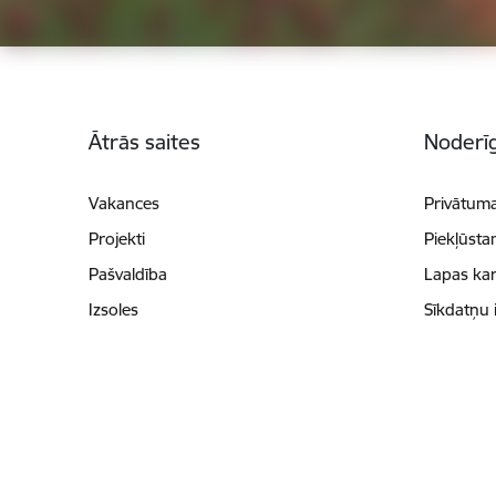
Kājene
Ātrās saites
Noderīg
Vakances
Privātuma
Projekti
Piekļūsta
Pašvaldība
Lapas kar
Izsoles
Sīkdatņu 