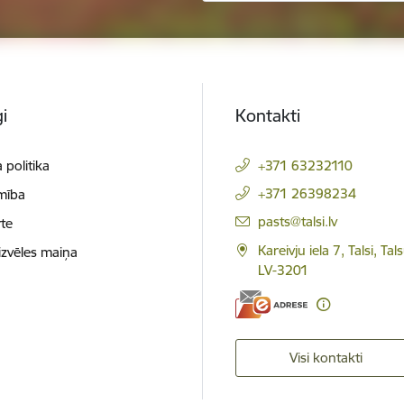
i
Kontakti
 politika
+371 63232110
+371 26398234
mība
E-pasts:
pasts@talsi.lv
te
Kareivju iela 7, Talsi, Ta
izvēles maiņa
LV-3201
Visi kontakti