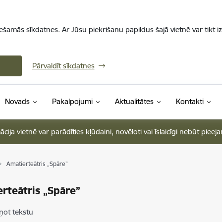
iešamās sīkdatnes. Ar Jūsu piekrišanu papildus šajā vietnē var tikt i
Pārvaldīt sīkdatnes
Novads
Pakalpojumi
Aktualitātes
Kontakti
ja vietnē var parādīties kļūdaini, novēloti vai īslaicīgi nebūt pieej
Amatierteātris „Spāre”
rteātris „Spāre”
ņot tekstu