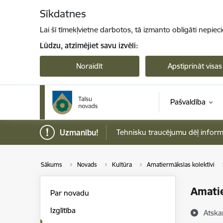
Pāriet uz lapas saturu
Sīkdatnes
Lai šī tīmekļvietne darbotos, tā izmanto obligāti nepiec
Lūdzu, atzīmējiet savu izvēli:
Noraidīt
Apstiprināt visas
Pašvaldība
Uzmanību!
Tehnisku traucējumu dēļ informāci
Sākums
Novads
Kultūra
Amatiermākslas kolektīvi
Amatie
Par novadu
Izglītība
Atska