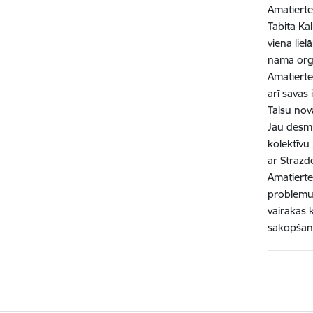
Amatierte
Tabita Ka
viena lie
nama org
Amatierte
arī savas
Talsu nov
Jau desmi
kolektīvu
ar Strazd
Amatierteā
problēmu,
vairākas 
sakopšana