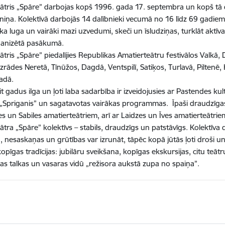
ātris „Spāre” darbojas kopš 1996. gada 17. septembra un kopš tā d
lniņa. Kolektīvā darbojās 14 dalībnieki vecumā no 16 līdz 69 gadie
lāka luga un vairāki mazi uzvedumi, skeči un īsludziņas, turklāt aktī
anizētā pasākumā.
ātris „Spāre” piedalījies Republikas Amatierteātru festivālos Valkā, 
 izrādes Neretā, Tīnūžos, Dagdā, Ventspilī, Satiķos, Turlavā, Pilten
adā.
t gadus ilga un ļoti laba sadarbība ir izveidojusies ar Pastendes k
 „Spriganis” un sagatavotas vairākas programmas. Īpaši draudzīgas 
es un Sabiles amatierteātriem, arī ar Laidzes un Īves amatierteātrie
tra „Spāre” kolektīvs – stabils, draudzīgs un patstāvīgs. Kolektīva da
 nesaskaņas un grūtības var izrunāt, tāpēc kopā jūtās ļoti droši un 
kopīgas tradīcijas: jubilāru sveikšana, kopīgas ekskursijas, citu te
s talkas un vasaras vidū „režisora aukstā zupa no spaiņa”.