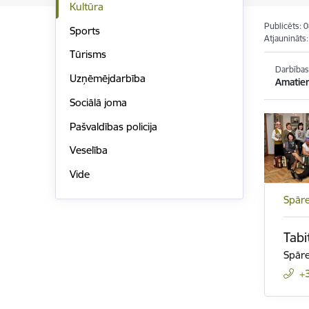
Kultūra
Publicēts: 
Sports
Atjaunināts
Tūrisms
Darbības
Uzņēmējdarbība
Amatier
Sociālā joma
Pašvaldības policija
Veselība
Vide
Spāre
Tabi
Spāre
+