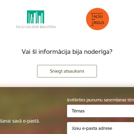
Vai šī informācija bija noderīga?
Sniegt atsauksmi
Izvēlieties jaunumu saņemšanas tē
Tēmas
anai savā e-pastā.