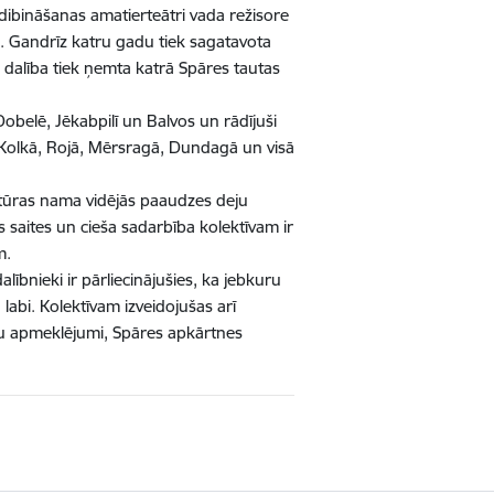
ibināšanas amatierteātri vada režisore
m. Gandrīz katru gadu tiek sagatavota
va dalība tiek ņemta katrā Spāres tautas
Dobelē, Jēkabpilī un Balvos un rādījuši
ē, Kolkā, Rojā, Mērsragā, Dundagā un visā
ultūras nama vidējās paaudzes deju
saites un cieša sadarbība kolektīvam ir
m.
lībnieki ir pārliecinājušies, ka jebkuru
labi. Kolektīvam izveidojušas arī
ātru apmeklējumi, Spāres apkārtnes