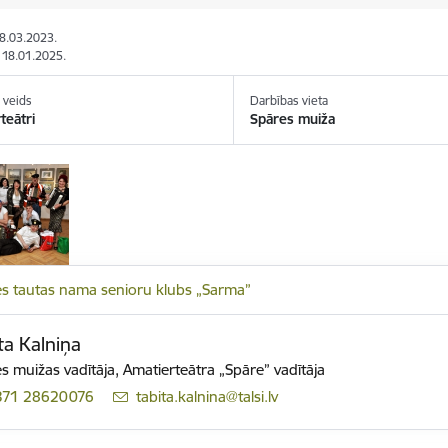
08.03.2023.
: 18.01.2025.
 veids
Darbības vieta
teātri
Spāres muiža
s tautas nama senioru klubs „Sarma”
ta Kalniņa
s muižas vadītāja,
Amatierteātra „Spāre” vadītāja
371 28620076
E-pasts:
tabita.kalnina@talsi.lv