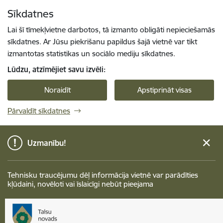
Pāriet uz lapas saturu
Sīkdatnes
Spied
lai meklētu
Enter
Lai šī tīmekļvietne darbotos, tā izmanto obligāti nepieciešamās
sīkdatnes. Ar Jūsu piekrišanu papildus šajā vietnē var tikt
izmantotas statistikas un sociālo mediju sīkdatnes.
Lūdzu, atzīmējiet savu izvēli:
Noraidīt
Apstiprināt visas
Pārvaldīt sīkdatnes
Uzmanību!
Tehnisku traucējumu dēļ informācija vietnē var parādīties
kļūdaini, novēloti vai īslaicīgi nebūt pieejama