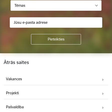
Tēmas
Kājene
Ātrās saites
Vakances
Projekti
Pašvaldība