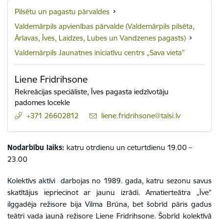
Pilsētu un pagastu pārvaldes
Valdemārpils apvienības pārvalde (Valdemārpils pilsēta,
Ārlavas, Īves, Laidzes, Lubes un Vandzenes pagasts)
Valdemārpils Jaunatnes iniciatīvu centrs „Sava vieta”
Liene Fridrihsone
Rekreācijas speciāliste,
Īves pagasta iedzīvotāju
padomes locekle
+371 26602812
E-pasts:
liene.fridrihsone@talsi.lv
Nodarbību laiks:
katru otrdienu un ceturtdienu 19.00 –
23.00
Kolektīvs aktīvi darbojas no 1989. gada, katru sezonu savus
skatītājus iepriecinot ar jaunu izrādi. Amatierteātra „Īve”
ilggadēja režisore bija Vilma Brūna, bet šobrīd pāris gadus
teātri vada jaunā režisore Liene Fridrihsone. Šobrīd kolektīvā