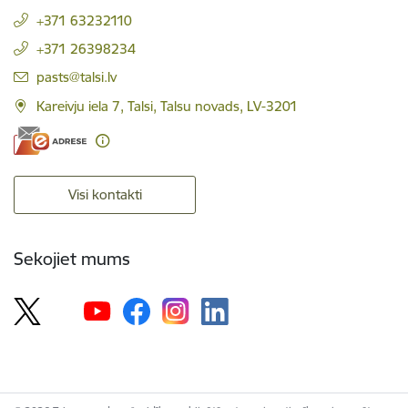
+371 63232110
+371 26398234
E-pasts:
pasts@talsi.lv
Kareivju iela 7, Talsi, Talsu novads, LV-3201
Visi kontakti
Sekojiet mums