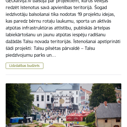
GEOlatvija.lv balsoja par projektiem, kurus vēlējās
redzēt īstenotus savā apvienības teritorijā. Šogad
iedzīvotāju balsošanai tika nodotas 19 projektu idejas,
kas paredz bērnu rotaļu laukumu, sporta un aktīvās
atpūtas infrastruktūras attīstību, publiskās ārtelpas
labiekārtošanu un jaunu atpūtas iespēju radīšanu
dažādās Talsu novada teritorijās. Īstenošanai apstiprināti
šādi projekti: Talsu pilsētas pārvaldē – Talsu
piedzīvojumu parks un…
Līdzdalības budžets