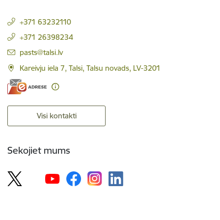
+371 63232110
+371 26398234
E-pasts:
pasts@talsi.lv
Kareivju iela 7, Talsi, Talsu novads, LV-3201
Visi kontakti
Sekojiet mums