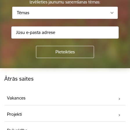
Izvēlieties jaunumu saņemšanas tēmas:
Tēmas
Kājene
Ātrās saites
Vakances
Projekti