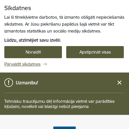
Pāriet uz lapas saturu
Sīkdatnes
Spied
lai meklētu
Enter
Lai šī tīmekļvietne darbotos, tā izmanto obligāti nepieciešamās
sīkdatnes. Ar Jūsu piekrišanu papildus šajā vietnē var tikt
izmantotas statistikas un sociālo mediju sīkdatnes.
Lūdzu, atzīmējiet savu izvēli:
Noraidīt
Apstiprināt visas
Pārvaldīt sīkdatnes
Uzmanību!
Tehnisku traucējumu dēļ informācija vietnē var parādīties
kļūdaini, novēloti vai īslaicīgi nebūt pieejama
Talsu novada pašvaldība