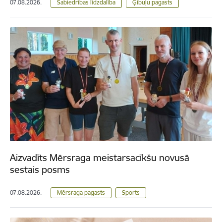
07.08.2026.
Sabiedrības līdzdalība
Ģibuļu pagasts
Aizvadīts Mērsraga meistarsacīkšu novusā
sestais posms
07.08.2026.
Mērsraga pagasts
Sports