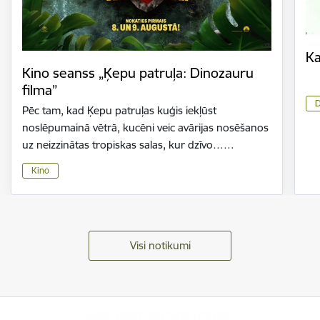
Ka
Kino seanss „Ķepu patruļa: Dinozauru
filma”
D
Pēc tam, kad Ķepu patruļas kuģis iekļūst
noslēpumainā vētrā, kucēni veic avārijas nosēšanos
uz neizzinātas tropiskas salas, kur dzīvo……
Kino
Visi notikumi