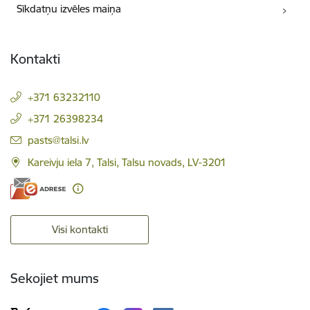
Sīkdatņu izvēles maiņa
Kontakti
+371 63232110
+371 26398234
E-pasts:
pasts@talsi.lv
Kareivju iela 7, Talsi, Talsu novads, LV-3201
Visi kontakti
Sekojiet mums