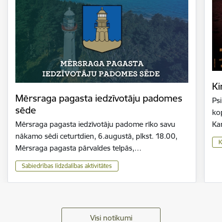
Ki
Mērsraga pagasta iedzīvotāju padomes
Psi
sēde
ko
Mērsraga pagasta iedzīvotāju padome rīko savu
Kan
nākamo sēdi ceturtdien, 6.augustā, plkst. 18.00,
K
Mērsraga pagasta pārvaldes telpās,…
Sabiedrības līdzdalības aktivitātes
Visi notikumi