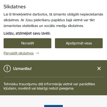
Pāriet uz lapas saturu
Sīkdatnes
Spied
lai meklētu
Enter
Lai šī tīmekļvietne darbotos, tā izmanto obligāti nepieciešamās
sīkdatnes. Ar Jūsu piekrišanu papildus šajā vietnē var tikt
izmantotas statistikas un sociālo mediju sīkdatnes.
Lūdzu, atzīmējiet savu izvēli:
Noraidīt
Apstiprināt visas
Pārvaldīt sīkdatnes
Uzmanību!
Tehnisku traucējumu dēļ informācija vietnē var parādīties
kļūdaini, novēloti vai īslaicīgi nebūt pieejama
Talsu novada pašvaldība