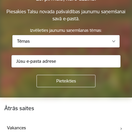
Piesakies Talsu novada pašvaldības jaunumu saņemšanai
savā e-pastā.
Izvēlieties jaunumu saņemšanas tēmas:
Tēmas
Kājene
Ātrās saites
Vakances