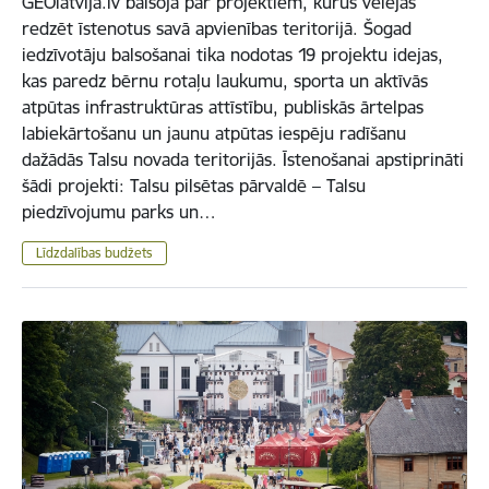
GEOlatvija.lv balsoja par projektiem, kurus vēlējās
redzēt īstenotus savā apvienības teritorijā. Šogad
iedzīvotāju balsošanai tika nodotas 19 projektu idejas,
kas paredz bērnu rotaļu laukumu, sporta un aktīvās
atpūtas infrastruktūras attīstību, publiskās ārtelpas
labiekārtošanu un jaunu atpūtas iespēju radīšanu
dažādās Talsu novada teritorijās. Īstenošanai apstiprināti
šādi projekti: Talsu pilsētas pārvaldē – Talsu
piedzīvojumu parks un…
Līdzdalības budžets