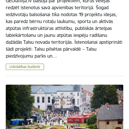
GEOlatvija.lv balsoja par projektiem, kurus vēlējās
redzēt īstenotus savā apvienības teritorijā. Šogad
iedzīvotāju balsošanai tika nodotas 19 projektu idejas,
kas paredz bērnu rotaļu laukumu, sporta un aktīvās
atpūtas infrastruktūras attīstību, publiskās ārtelpas
labiekārtošanu un jaunu atpūtas iespēju radīšanu
dažādās Talsu novada teritorijās. Īstenošanai apstiprināti
šādi projekti: Talsu pilsētas pārvaldē – Talsu
piedzīvojumu parks un…
Līdzdalības budžets