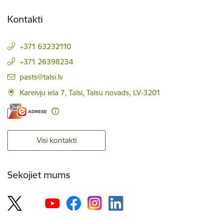
Kontakti
+371 63232110
+371 26398234
E-pasts:
pasts@talsi.lv
Kareivju iela 7, Talsi, Talsu novads, LV-3201
Visi kontakti
Sekojiet mums