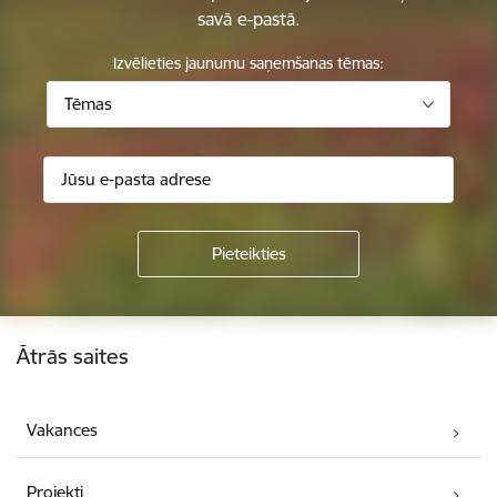
savā e-pastā.
Izvēlieties jaunumu saņemšanas tēmas:
Tēmas
Kājene
Ātrās saites
Vakances
Projekti