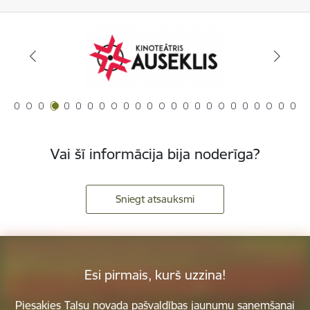
Vai šī informācija bija noderīga?
Sniegt atsauksmi
Esi pirmais, kurš uzzina!
Piesakies Talsu novada pašvaldības jaunumu saņemšanai