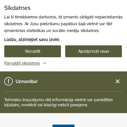
Pāriet uz lapas saturu
Sīkdatnes
Spied
lai meklētu
Enter
Lai šī tīmekļvietne darbotos, tā izmanto obligāti nepieciešamās
sīkdatnes. Ar Jūsu piekrišanu papildus šajā vietnē var tikt
izmantotas statistikas un sociālo mediju sīkdatnes.
Lūdzu, atzīmējiet savu izvēli:
Noraidīt
Apstiprināt visas
Pārvaldīt sīkdatnes
Uzmanību!
Tehnisku traucējumu dēļ informācija vietnē var parādīties
kļūdaini, novēloti vai īslaicīgi nebūt pieejama
Talsu novada pašvaldība