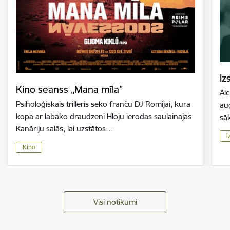
Iz
Kino seanss „Mana mīla”
Aic
Psiholoģiskais trilleris seko franču DJ Romijai, kura
aug
kopā ar labāko draudzeni Hloju ierodas saulainajās
sā
Kanāriju salās, lai uzstātos…
I
Kino
Visi notikumi