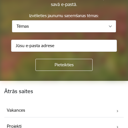
savā e-pastā.
Izvēlieties jaunumu saņemšanas tēmas:
Tēmas
Kājene
Ātrās saites
Vakances
Projekti