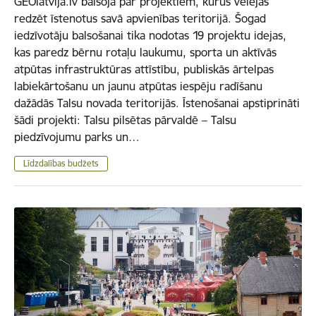
GEOlatvija.lv balsoja par projektiem, kurus vēlējās
redzēt īstenotus savā apvienības teritorijā. Šogad
iedzīvotāju balsošanai tika nodotas 19 projektu idejas,
kas paredz bērnu rotaļu laukumu, sporta un aktīvās
atpūtas infrastruktūras attīstību, publiskās ārtelpas
labiekārtošanu un jaunu atpūtas iespēju radīšanu
dažādās Talsu novada teritorijās. Īstenošanai apstiprināti
šādi projekti: Talsu pilsētas pārvaldē – Talsu
piedzīvojumu parks un…
Līdzdalības budžets