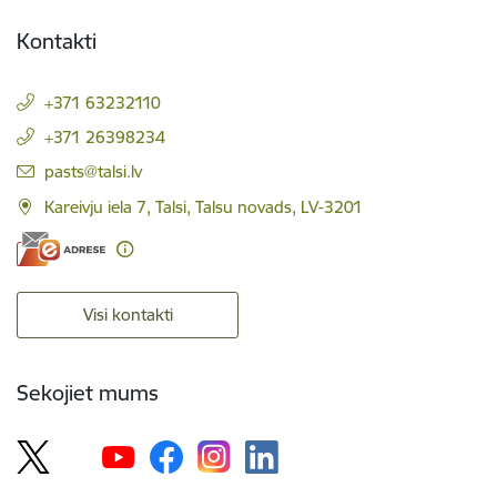
Kontakti
+371 63232110
+371 26398234
E-pasts:
pasts@talsi.lv
Kareivju iela 7, Talsi, Talsu novads, LV-3201
Visi kontakti
Sekojiet mums