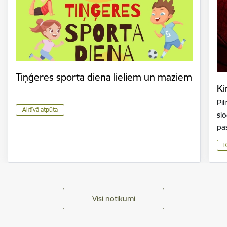
Tiņģeres sporta diena lieliem un maziem
Ki
Pil
Aktīvā atpūta
slo
pa
K
Visi notikumi