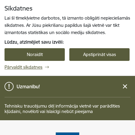
Pāriet uz lapas saturu
Sīkdatnes
Spied
lai meklētu
Enter
Lai šī tīmekļvietne darbotos, tā izmanto obligāti nepieciešamās
sīkdatnes. Ar Jūsu piekrišanu papildus šajā vietnē var tikt
izmantotas statistikas un sociālo mediju sīkdatnes.
Lūdzu, atzīmējiet savu izvēli:
Noraidīt
Apstiprināt visas
Pārvaldīt sīkdatnes
Uzmanību!
Tehnisku traucējumu dēļ informācija vietnē var parādīties
kļūdaini, novēloti vai īslaicīgi nebūt pieejama
Talsu novada pašvaldība