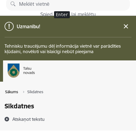
Pāriet uz lapas saturu
Spied
lai meklētu
Enter
Uzmanību!
Tehnisku traucējumu dēļ informācija vietnē var parādīties
kļūdaini, novēloti vai īslaicīgi nebūt pieejama
Sākums
Sīkdatnes
Sīkdatnes
Atskaņot tekstu