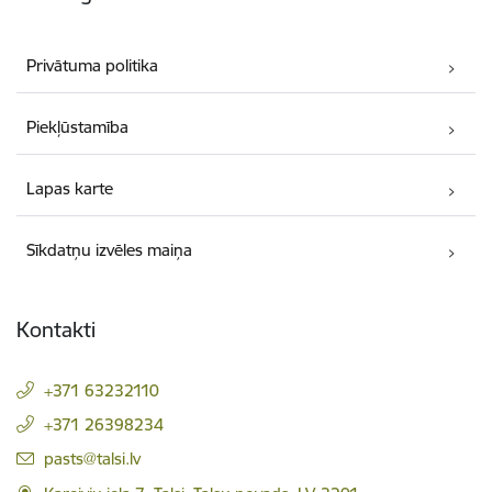
Privātuma politika
Piekļūstamība
Lapas karte
Sīkdatņu izvēles maiņa
Kontakti
+371 63232110
+371 26398234
E-pasts:
pasts@talsi.lv