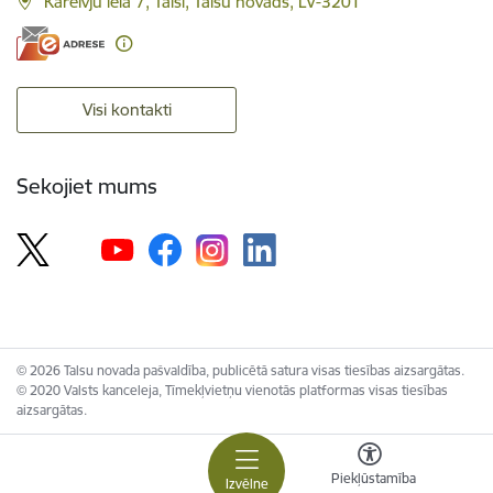
Kareivju iela 7, Talsi, Talsu novads, LV-3201
Visi kontakti
Sekojiet mums
© 2026 Talsu novada pašvaldība, publicētā satura visas tiesības aizsargātas.
© 2020 Valsts kanceleja, Tīmekļvietņu vienotās platformas visas tiesības
aizsargātas.
Piekļūstamība
Izvēlne