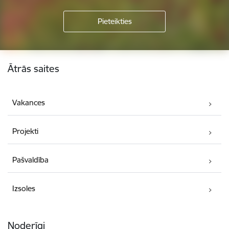
Kājene
Ātrās saites
Vakances
Projekti
Pašvaldība
Izsoles
Noderīgi