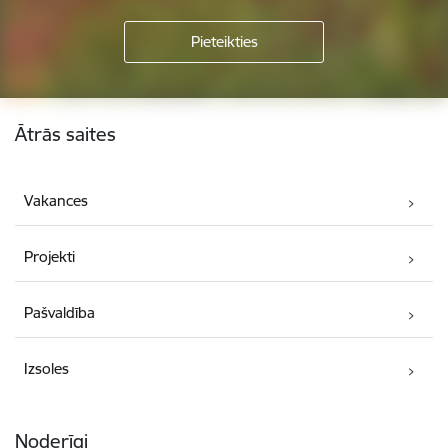
Kājene
Ātrās saites
Vakances
Projekti
Pašvaldība
Izsoles
Noderīgi