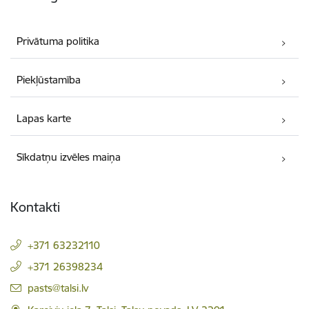
Privātuma politika
Piekļūstamība
Lapas karte
Sīkdatņu izvēles maiņa
Kontakti
+371 63232110
+371 26398234
E-pasts:
pasts@talsi.lv