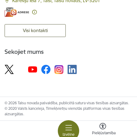
Kareivju iela 7, Talsi, Talsu novads, LV-3201
Visi kontakti
Sekojiet mums
© 2026 Talsu novada pašvaldība, publicētā satura visas tiesības aizsargātas.
© 2020 Valsts kanceleja, Tīmekļvietņu vienotās platformas visas tiesības
aizsargātas.
Piekļūstamība
Izvēlne