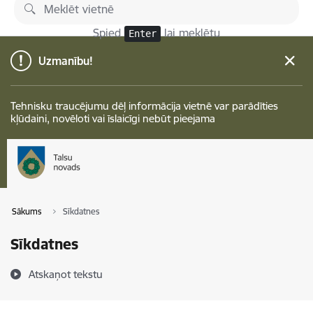
Pāriet uz lapas saturu
Spied
lai meklētu
Enter
Uzmanību!
Tehnisku traucējumu dēļ informācija vietnē var parādīties
kļūdaini, novēloti vai īslaicīgi nebūt pieejama
Sākums
Sīkdatnes
Sīkdatnes
Atskaņot tekstu