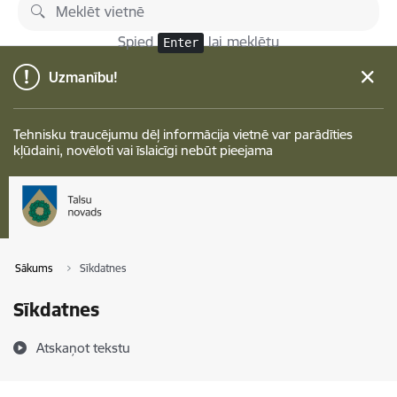
Pāriet uz lapas saturu
Spied
lai meklētu
Enter
Uzmanību!
Tehnisku traucējumu dēļ informācija vietnē var parādīties
kļūdaini, novēloti vai īslaicīgi nebūt pieejama
Sākums
Sīkdatnes
Sīkdatnes
Atskaņot tekstu