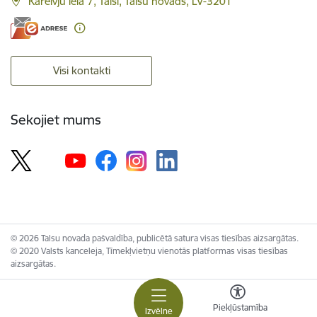
Kareivju iela 7, Talsi, Talsu novads, LV-3201
Visi kontakti
Sekojiet mums
© 2026 Talsu novada pašvaldība, publicētā satura visas tiesības aizsargātas.
© 2020 Valsts kanceleja, Tīmekļvietņu vienotās platformas visas tiesības
aizsargātas.
Piekļūstamība
Izvēlne