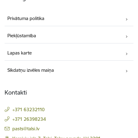
Privātuma politika
Piekļūstamība
Lapas karte
Sīkdatņu izvēles maiņa
Kontakti
+371 63232110
+371 26398234
E-pasts:
pasts@talsi.lv