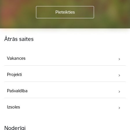
Kājene
Ātrās saites
Vakances
Projekti
Pašvaldība
Izsoles
Noderīgi