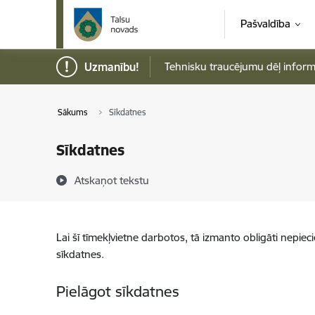
Pāriet uz lapas saturu
Pašvaldība
Uzmanību!
Tehnisku traucējumu dēļ informāci
Sākums
Sīkdatnes
Sīkdatnes
Atskaņot tekstu
Lai šī tīmekļvietne darbotos, tā izmanto obligāti nepiec
sīkdatnes.
Pielāgot sīkdatnes