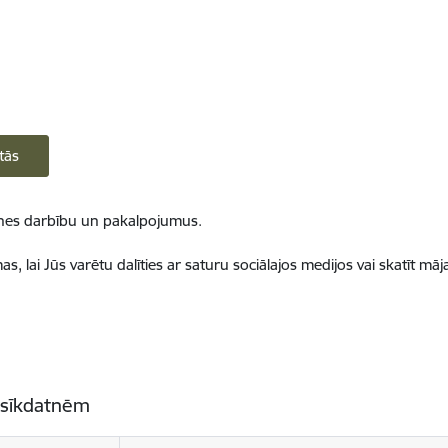
tās
ietnes darbību un pakalpojumus.
, lai Jūs varētu dalīties ar saturu sociālajos medijos vai skatīt mā
 sīkdatnēm