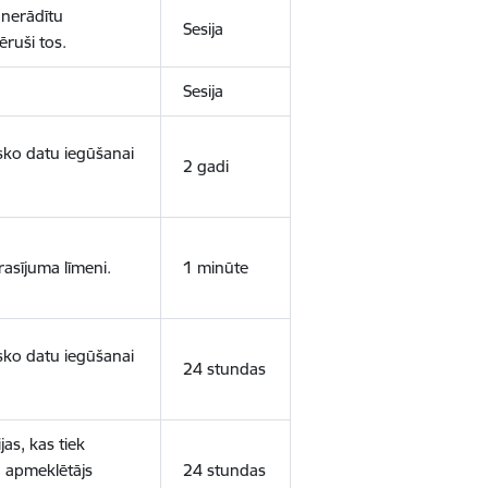
 nerādītu
Sesija
ēruši tos.
Sesija
isko datu iegūšanai
2 gadi
rasījuma līmeni.
1 minūte
isko datu iegūšanai
24 stundas
as, kas tiek
ā apmeklētājs
24 stundas