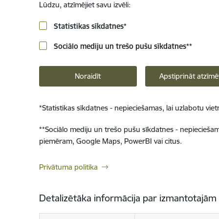
Lūdzu, atzīmējiet savu izvēli:
Statistikas sīkdatnes
*
Sociālo mediju un trešo pušu sīkdatnes
**
Noraidīt
Apstiprināt atzīmē
*
Statistikas sīkdatnes - nepieciešamas, lai uzlabotu v
**
Sociālo mediju un trešo pušu sīkdatnes - nepieciešamas
piemēram, Google Maps, PowerBI vai citus.
Privātuma politika
Detalizētāka informācija par izmantotajām