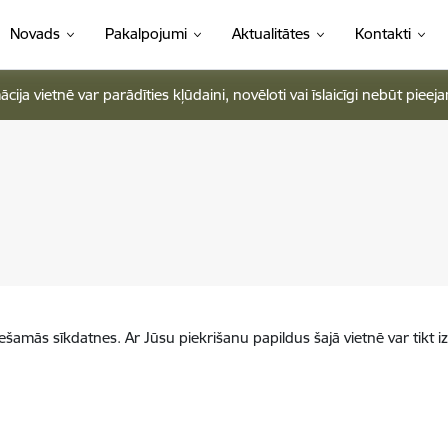
Novads
Pakalpojumi
Aktualitātes
Kontakti
ja vietnē var parādīties kļūdaini, novēloti vai īslaicīgi nebūt pieej
iešamās sīkdatnes. Ar Jūsu piekrišanu papildus šajā vietnē var tikt i