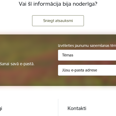
Vai šī informācija bija noderīga?
Sniegt atsauksmi
Izvēlieties jaunumu saņemšanas tē
Tēmas
anai savā e-pastā.
i
Kontakti