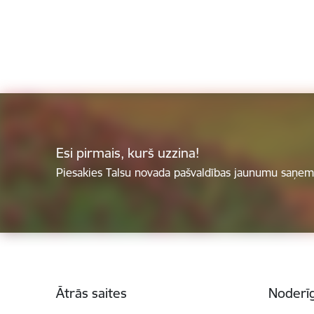
Esi pirmais, kurš uzzina!
Piesakies Talsu novada pašvaldības jaunumu saņemš
Kājene
Ātrās saites
Noderīg