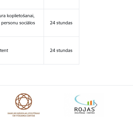
ura koplietošanai,
o personu sociālos
24 stundas
tent
24 stundas