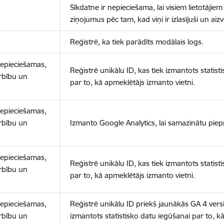
Sīkdatne ir nepieciešama, lai visiem lietotājiem
ziņojumus pēc tam, kad viņi ir izlasījuši un aizv
Reģistrē, ka tiek parādīts modālais logs.
nepieciešamas,
Reģistrē unikālu ID, kas tiek izmantots statist
arbību un
par to, kā apmeklētājs izmanto vietni.
nepieciešamas,
arbību un
Izmanto Google Analytics, lai samazinātu piep
nepieciešamas,
Reģistrē unikālu ID, kas tiek izmantots statist
arbību un
par to, kā apmeklētājs izmanto vietni.
nepieciešamas,
Reģistrē unikālu ID priekš jaunākās GA 4 versij
arbību un
izmantots statistisko datu iegūšanai par to, k