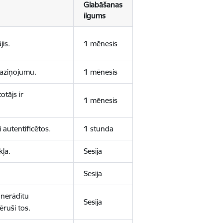
Glabāšanas
ilgums
jis.
1 mēnesis
 paziņojumu.
1 mēnesis
otājs ir
1 mēnesis
 autentificētos.
1 stunda
kļa.
Sesija
Sesija
 nerādītu
Sesija
ēruši tos.