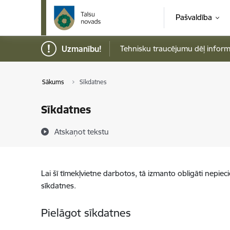
Pāriet uz lapas saturu
Pašvaldība
Uzmanību!
Tehnisku traucējumu dēļ informāci
Sākums
Sīkdatnes
Sīkdatnes
Atskaņot tekstu
Lai šī tīmekļvietne darbotos, tā izmanto obligāti nepiec
sīkdatnes.
Pielāgot sīkdatnes