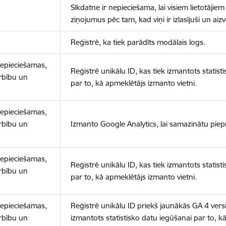
Sīkdatne ir nepieciešama, lai visiem lietotājiem
ziņojumus pēc tam, kad viņi ir izlasījuši un aizv
Reģistrē, ka tiek parādīts modālais logs.
nepieciešamas,
Reģistrē unikālu ID, kas tiek izmantots statist
arbību un
par to, kā apmeklētājs izmanto vietni.
nepieciešamas,
arbību un
Izmanto Google Analytics, lai samazinātu piep
nepieciešamas,
Reģistrē unikālu ID, kas tiek izmantots statist
arbību un
par to, kā apmeklētājs izmanto vietni.
nepieciešamas,
Reģistrē unikālu ID priekš jaunākās GA 4 versij
arbību un
izmantots statistisko datu iegūšanai par to, k