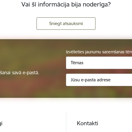
Vai šī informācija bija noderīga?
Sniegt atsauksmi
Izvēlieties jaunumu saņemšanas tē
Tēmas
anai savā e-pastā.
i
Kontakti