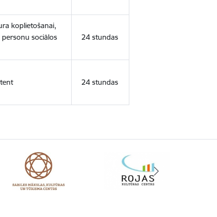
ura koplietošanai,
o personu sociālos
24 stundas
tent
24 stundas