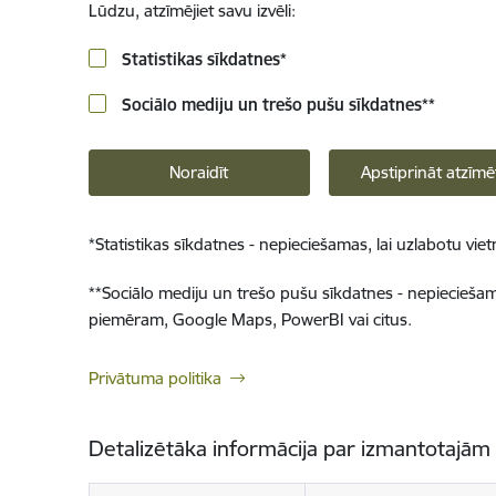
Lūdzu, atzīmējiet savu izvēli:
Statistikas sīkdatnes
*
Sociālo mediju un trešo pušu sīkdatnes
**
Noraidīt
Apstiprināt atzīmē
*
Statistikas sīkdatnes - nepieciešamas, lai uzlabotu v
**
Sociālo mediju un trešo pušu sīkdatnes - nepieciešamas
piemēram, Google Maps, PowerBI vai citus.
Privātuma politika
Detalizētāka informācija par izmantotajām