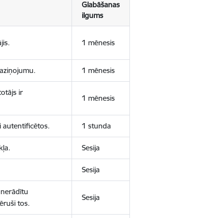
Glabāšanas
ilgums
jis.
1 mēnesis
 paziņojumu.
1 mēnesis
otājs ir
1 mēnesis
 autentificētos.
1 stunda
kļa.
Sesija
Sesija
 nerādītu
Sesija
ēruši tos.