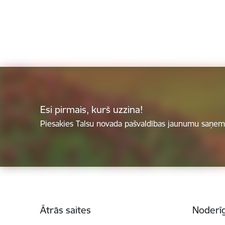
Esi pirmais, kurš uzzina!
Piesakies Talsu novada pašvaldības jaunumu saņemš
Kājene
Ātrās saites
Noderīg