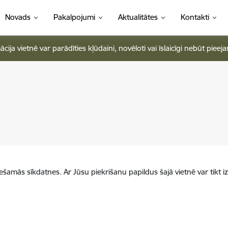
Novads
Pakalpojumi
Aktualitātes
Kontakti
ja vietnē var parādīties kļūdaini, novēloti vai īslaicīgi nebūt pieej
iešamās sīkdatnes. Ar Jūsu piekrišanu papildus šajā vietnē var tikt i