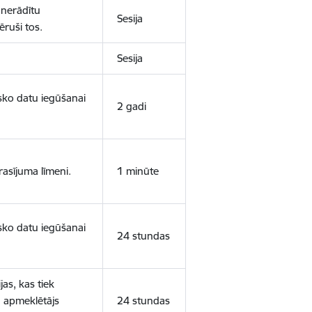
 nerādītu
Sesija
ēruši tos.
Sesija
isko datu iegūšanai
2 gadi
rasījuma līmeni.
1 minūte
isko datu iegūšanai
24 stundas
as, kas tiek
ā apmeklētājs
24 stundas