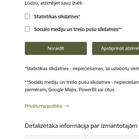
Lūdzu, atzīmējiet savu izvēli:
Statistikas sīkdatnes
*
Sociālo mediju un trešo pušu sīkdatnes
**
Noraidīt
Apstiprināt atzīmē
*
Statistikas sīkdatnes - nepieciešamas, lai uzlabotu v
**
Sociālo mediju un trešo pušu sīkdatnes - nepieciešamas
piemēram, Google Maps, PowerBI vai citus.
Privātuma politika
Detalizētāka informācija par izmantotajām