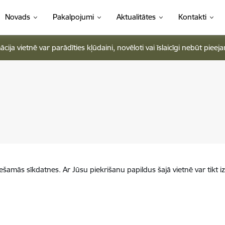
Novads
Pakalpojumi
Aktualitātes
Kontakti
ja vietnē var parādīties kļūdaini, novēloti vai īslaicīgi nebūt pieej
iešamās sīkdatnes. Ar Jūsu piekrišanu papildus šajā vietnē var tikt i