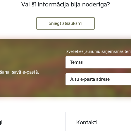
Vai šī informācija bija noderīga?
Sniegt atsauksmi
Izvēlieties jaunumu saņemšanas tē
Tēmas
anai savā e-pastā.
i
Kontakti