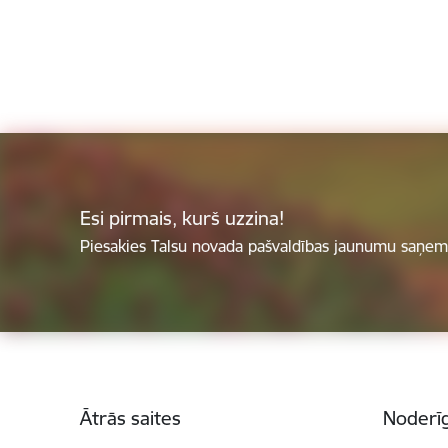
Esi pirmais, kurš uzzina!
Piesakies Talsu novada pašvaldības jaunumu saņemš
Kājene
Ātrās saites
Noderīg