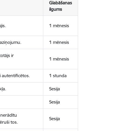
Glabāšanas
ilgums
jis.
1 mēnesis
 paziņojumu.
1 mēnesis
otājs ir
1 mēnesis
 autentificētos.
1 stunda
kļa.
Sesija
Sesija
 nerādītu
Sesija
ēruši tos.