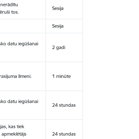
 nerādītu
Sesija
ēruši tos.
Sesija
isko datu iegūšanai
2 gadi
rasījuma līmeni.
1 minūte
isko datu iegūšanai
24 stundas
as, kas tiek
ā apmeklētājs
24 stundas