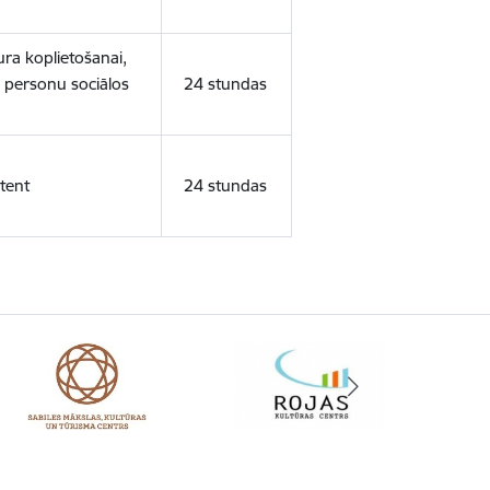
ura koplietošanai,
o personu sociālos
24 stundas
tent
24 stundas