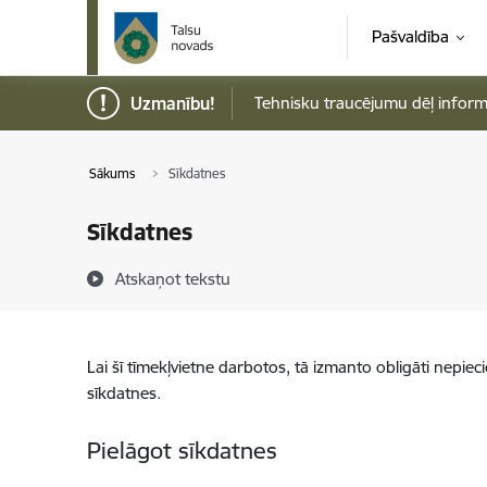
Pāriet uz lapas saturu
Pašvaldība
Uzmanību!
Tehnisku traucējumu dēļ informāci
Sākums
Sīkdatnes
Sīkdatnes
Atskaņot tekstu
Lai šī tīmekļvietne darbotos, tā izmanto obligāti nepiec
sīkdatnes.
Pielāgot sīkdatnes