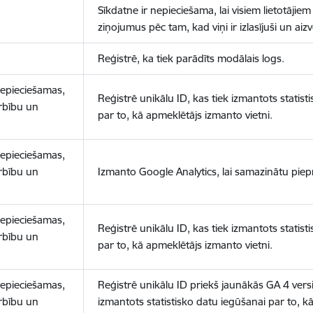
Sīkdatne ir nepieciešama, lai visiem lietotājiem
ziņojumus pēc tam, kad viņi ir izlasījuši un aizv
Reģistrē, ka tiek parādīts modālais logs.
nepieciešamas,
Reģistrē unikālu ID, kas tiek izmantots statist
arbību un
par to, kā apmeklētājs izmanto vietni.
nepieciešamas,
arbību un
Izmanto Google Analytics, lai samazinātu piep
nepieciešamas,
Reģistrē unikālu ID, kas tiek izmantots statist
arbību un
par to, kā apmeklētājs izmanto vietni.
nepieciešamas,
Reģistrē unikālu ID priekš jaunākās GA 4 versij
arbību un
izmantots statistisko datu iegūšanai par to, k