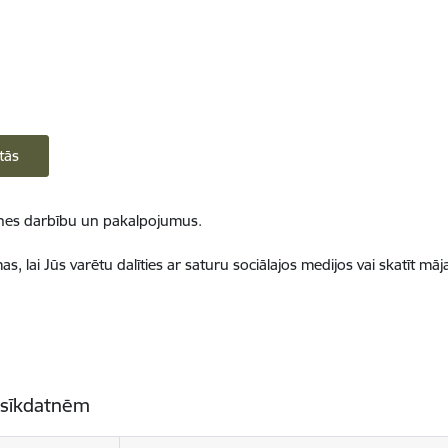
tās
ietnes darbību un pakalpojumus.
, lai Jūs varētu dalīties ar saturu sociālajos medijos vai skatīt mā
 sīkdatnēm