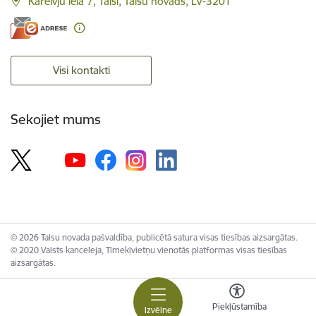
Kareivju iela 7, Talsi, Talsu novads, LV-3201
Visi kontakti
Sekojiet mums
© 2026 Talsu novada pašvaldība, publicētā satura visas tiesības aizsargātas.
© 2020 Valsts kanceleja, Tīmekļvietņu vienotās platformas visas tiesības
aizsargātas.
Piekļūstamība
Izvēlne