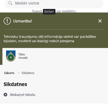
Pāriet uz lapas saturu
Spied
lai meklētu
Enter
Uzmanību!
Tehnisku traucējumu dēļ informācija vietnē var parādīties
kļūdaini, novēloti vai īslaicīgi nebūt pieejama
Sākums
Sīkdatnes
Sīkdatnes
Atskaņot tekstu