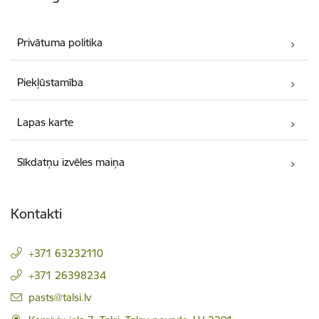
Privātuma politika
Piekļūstamība
Lapas karte
Sīkdatņu izvēles maiņa
Kontakti
+371 63232110
+371 26398234
E-pasts:
pasts@talsi.lv