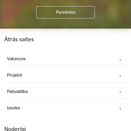
Kājene
Ātrās saites
Vakances
Projekti
Pašvaldība
Izsoles
Noderīgi