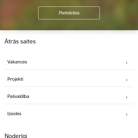
Kājene
Ātrās saites
Vakances
Projekti
Pašvaldība
Izsoles
Noderīgi