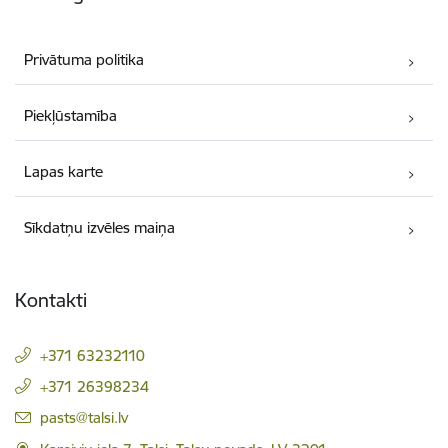
Privātuma politika
Piekļūstamība
Lapas karte
Sīkdatņu izvēles maiņa
Kontakti
+371 63232110
+371 26398234
E-pasts:
pasts@talsi.lv