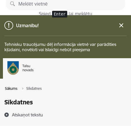
Pāriet uz lapas saturu
Spied
lai meklētu
Enter
Uzmanību!
Tehnisku traucējumu dēļ informācija vietnē var parādīties
kļūdaini, novēloti vai īslaicīgi nebūt pieejama
Sākums
Sīkdatnes
Sīkdatnes
Atskaņot tekstu