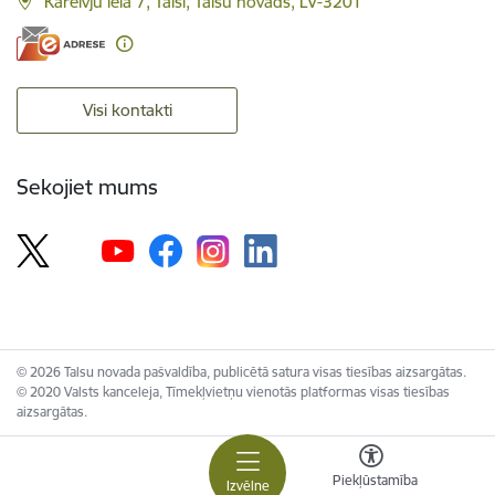
Kareivju iela 7, Talsi, Talsu novads, LV-3201
Visi kontakti
Sekojiet mums
© 2026 Talsu novada pašvaldība, publicētā satura visas tiesības aizsargātas.
© 2020 Valsts kanceleja, Tīmekļvietņu vienotās platformas visas tiesības
aizsargātas.
Piekļūstamība
Izvēlne