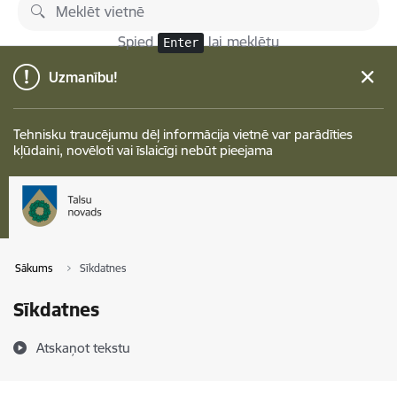
Pāriet uz lapas saturu
Spied
lai meklētu
Enter
Uzmanību!
Tehnisku traucējumu dēļ informācija vietnē var parādīties
kļūdaini, novēloti vai īslaicīgi nebūt pieejama
Sākums
Sīkdatnes
Sīkdatnes
Atskaņot tekstu