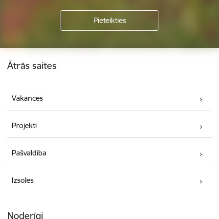
Kājene
Ātrās saites
Vakances
Projekti
Pašvaldība
Izsoles
Noderīgi