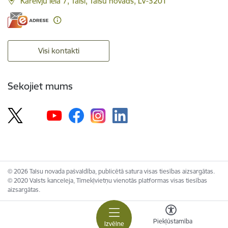
Kareivju iela 7, Talsi, Talsu novads, LV-3201
Visi kontakti
Sekojiet mums
© 2026 Talsu novada pašvaldība, publicētā satura visas tiesības aizsargātas.
© 2020 Valsts kanceleja, Tīmekļvietņu vienotās platformas visas tiesības
aizsargātas.
Piekļūstamība
Izvēlne