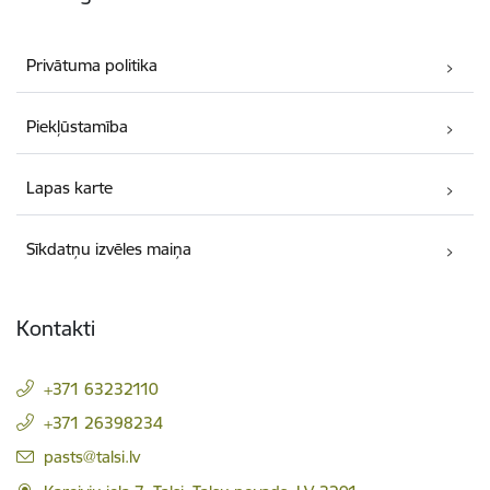
Privātuma politika
Piekļūstamība
Lapas karte
Sīkdatņu izvēles maiņa
Kontakti
+371 63232110
+371 26398234
E-pasts:
pasts@talsi.lv