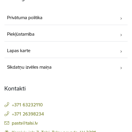
Privātuma politika
Piekļūstamība
Lapas karte
Sīkdatņu izvēles maiņa
Kontakti
+371 63232110
+371 26398234
E-pasts:
pasts@talsi.lv