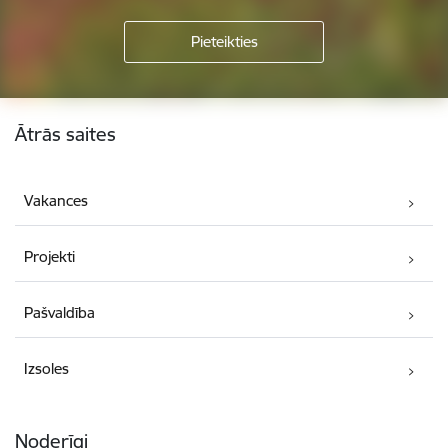
Kājene
Ātrās saites
Vakances
Projekti
Pašvaldība
Izsoles
Noderīgi