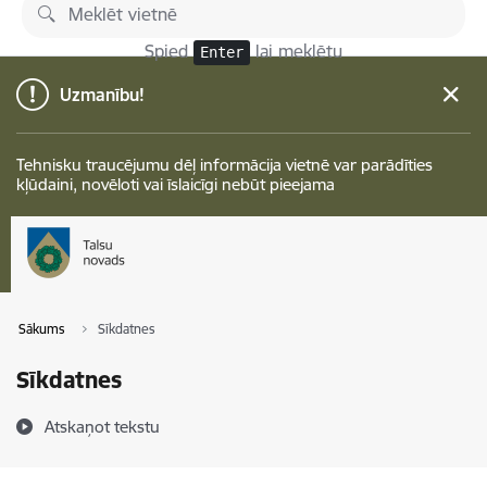
Pāriet uz lapas saturu
Spied
lai meklētu
Enter
Uzmanību!
Tehnisku traucējumu dēļ informācija vietnē var parādīties
kļūdaini, novēloti vai īslaicīgi nebūt pieejama
Sākums
Sīkdatnes
Sīkdatnes
Atskaņot tekstu