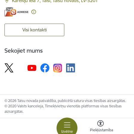
Kareivju iela 7, Talsi, Talsu novads, LV-3201
Visi kontakti
Sekojiet mums
© 2026 Talsu novada pašvaldība, publicētā satura visas tiesības aizsargātas.
© 2020 Valsts kanceleja, Tīmekļvietņu vienotās platformas visas tiesības
aizsargātas.
Piekļūstamība
Izvēlne