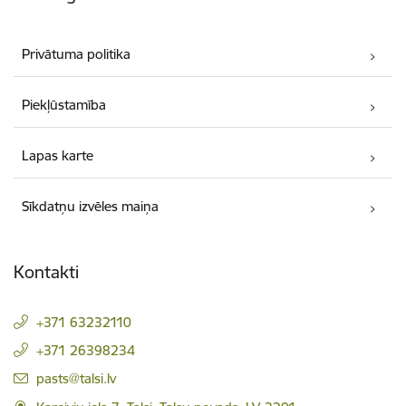
Privātuma politika
Piekļūstamība
Lapas karte
Sīkdatņu izvēles maiņa
Kontakti
+371 63232110
+371 26398234
E-pasts:
pasts@talsi.lv