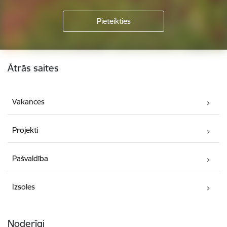
Kājene
Ātrās saites
Vakances
Projekti
Pašvaldība
Izsoles
Noderīgi