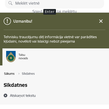
Pāriet uz lapas saturu
Spied
lai meklētu
Enter
Uzmanību!
Tehnisku traucējumu dēļ informācija vietnē var parādīties
kļūdaini, novēloti vai īslaicīgi nebūt pieejama
Sākums
Sīkdatnes
Sīkdatnes
Atskaņot tekstu