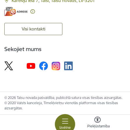
Kareivju iela 7, Talsi, Talsu novads, LV-3201
Visi kontakti
Sekojiet mums
© 2026 Talsu novada pašvaldība, publicētā satura visas tiesības aizsargātas.
© 2020 Valsts kanceleja, Tīmekļvietņu vienotās platformas visas tiesības
aizsargātas.
Piekļūstamība
Izvēlne