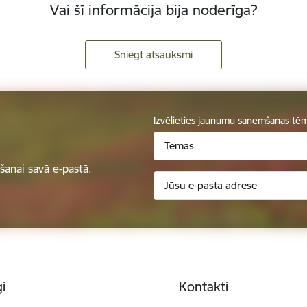
Vai šī informācija bija noderīga?
Sniegt atsauksmi
Izvēlieties jaunumu saņemšanas tē
Tēmas
anai savā e-pastā.
i
Kontakti