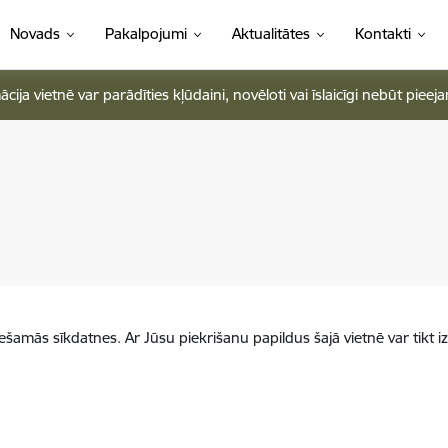
Novads
Pakalpojumi
Aktualitātes
Kontakti
ja vietnē var parādīties kļūdaini, novēloti vai īslaicīgi nebūt pieej
iešamās sīkdatnes. Ar Jūsu piekrišanu papildus šajā vietnē var tikt i