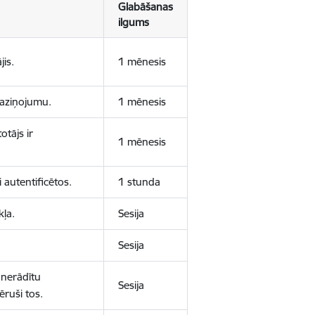
Glabāšanas
ilgums
jis.
1 mēnesis
 paziņojumu.
1 mēnesis
otājs ir
1 mēnesis
 autentificētos.
1 stunda
kļa.
Sesija
Sesija
 nerādītu
Sesija
ēruši tos.