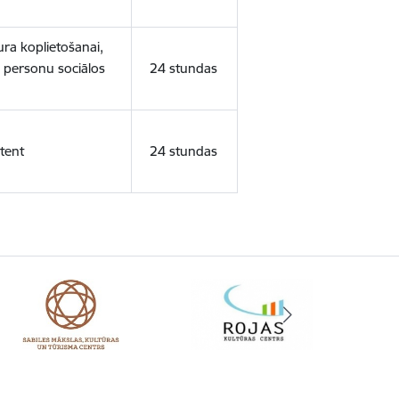
ura koplietošanai,
o personu sociālos
24 stundas
tent
24 stundas