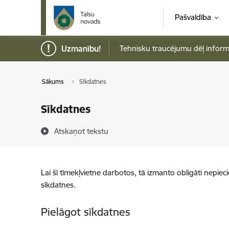
Pāriet uz lapas saturu
Pašvaldība
Uzmanību!
Tehnisku traucējumu dēļ informāci
Sākums
Sīkdatnes
Sīkdatnes
Atskaņot tekstu
Lai šī tīmekļvietne darbotos, tā izmanto obligāti nepiec
sīkdatnes.
Pielāgot sīkdatnes