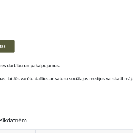
tās
ietnes darbību un pakalpojumus.
, lai Jūs varētu dalīties ar saturu sociālajos medijos vai skatīt mā
 sīkdatnēm