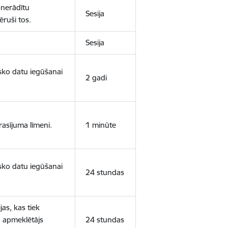
 nerādītu
Sesija
ēruši tos.
Sesija
isko datu iegūšanai
2 gadi
rasījuma līmeni.
1 minūte
isko datu iegūšanai
24 stundas
as, kas tiek
ā apmeklētājs
24 stundas