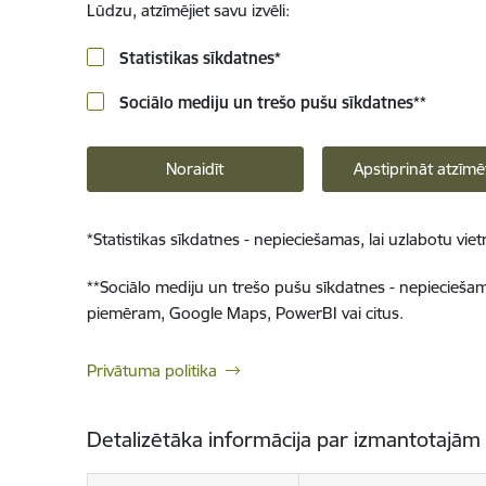
Lūdzu, atzīmējiet savu izvēli:
Statistikas sīkdatnes
*
Sociālo mediju un trešo pušu sīkdatnes
**
Noraidīt
Apstiprināt atzīmē
*
Statistikas sīkdatnes - nepieciešamas, lai uzlabotu v
**
Sociālo mediju un trešo pušu sīkdatnes - nepieciešamas
piemēram, Google Maps, PowerBI vai citus.
Privātuma politika
Detalizētāka informācija par izmantotajām