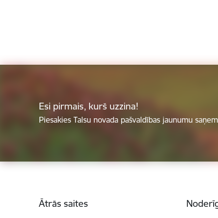
Esi pirmais, kurš uzzina!
Piesakies Talsu novada pašvaldības jaunumu saņemš
Kājene
Ātrās saites
Noderīg