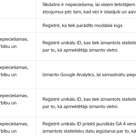
Sīkdatne ir nepieciešama, lai visiem lietotājiem
ziņojumus pēc tam, kad viņi ir izlasījuši un aizv
Reģistrē, ka tiek parādīts modālais logs.
nepieciešamas,
Reģistrē unikālu ID, kas tiek izmantots statist
arbību un
par to, kā apmeklētājs izmanto vietni.
nepieciešamas,
arbību un
Izmanto Google Analytics, lai samazinātu piep
nepieciešamas,
Reģistrē unikālu ID, kas tiek izmantots statist
arbību un
par to, kā apmeklētājs izmanto vietni.
nepieciešamas,
Reģistrē unikālu ID priekš jaunākās GA 4 versij
arbību un
izmantots statistisko datu iegūšanai par to, k