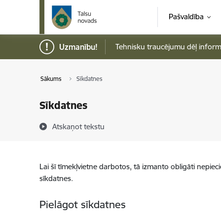
Pāriet uz lapas saturu
Pašvaldība
Uzmanību!
Tehnisku traucējumu dēļ informāci
Sākums
Sīkdatnes
Sīkdatnes
Atskaņot tekstu
Lai šī tīmekļvietne darbotos, tā izmanto obligāti nepiec
sīkdatnes.
Pielāgot sīkdatnes