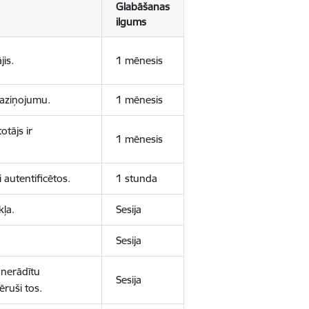
Glabāšanas
ilgums
jis.
1 mēnesis
 paziņojumu.
1 mēnesis
otājs ir
1 mēnesis
 autentificētos.
1 stunda
kļa.
Sesija
Sesija
 nerādītu
Sesija
ēruši tos.