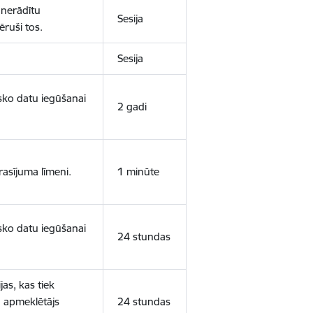
 nerādītu
Sesija
ēruši tos.
Sesija
isko datu iegūšanai
2 gadi
rasījuma līmeni.
1 minūte
isko datu iegūšanai
24 stundas
as, kas tiek
ā apmeklētājs
24 stundas