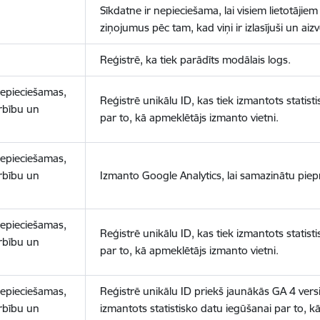
Sīkdatne ir nepieciešama, lai visiem lietotājiem
ziņojumus pēc tam, kad viņi ir izlasījuši un aizv
Reģistrē, ka tiek parādīts modālais logs.
nepieciešamas,
Reģistrē unikālu ID, kas tiek izmantots statist
arbību un
par to, kā apmeklētājs izmanto vietni.
nepieciešamas,
arbību un
Izmanto Google Analytics, lai samazinātu piep
nepieciešamas,
Reģistrē unikālu ID, kas tiek izmantots statist
arbību un
par to, kā apmeklētājs izmanto vietni.
nepieciešamas,
Reģistrē unikālu ID priekš jaunākās GA 4 versij
arbību un
izmantots statistisko datu iegūšanai par to, k