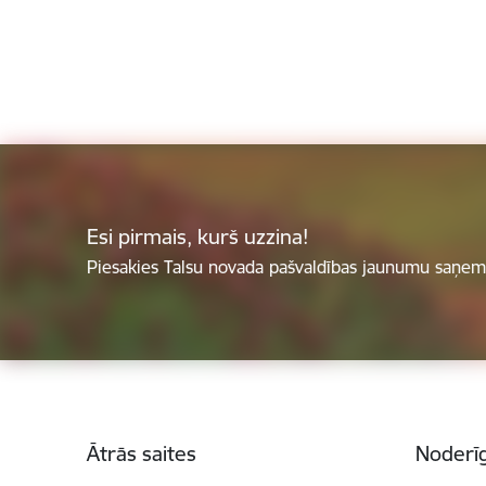
Esi pirmais, kurš uzzina!
Piesakies Talsu novada pašvaldības jaunumu saņemš
Kājene
Ātrās saites
Noderīg