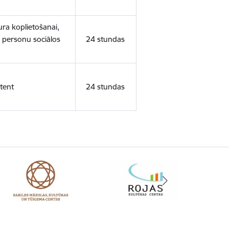
ura koplietošanai,
o personu sociālos
24 stundas
tent
24 stundas