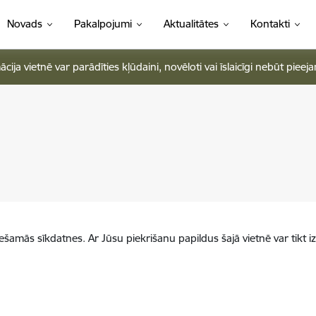
Novads
Pakalpojumi
Aktualitātes
Kontakti
ja vietnē var parādīties kļūdaini, novēloti vai īslaicīgi nebūt pieej
iešamās sīkdatnes. Ar Jūsu piekrišanu papildus šajā vietnē var tikt i