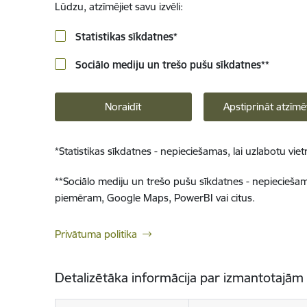
Lūdzu, atzīmējiet savu izvēli:
Statistikas sīkdatnes
*
Sociālo mediju un trešo pušu sīkdatnes
**
Noraidīt
Apstiprināt atzīmē
*
Statistikas sīkdatnes - nepieciešamas, lai uzlabotu v
**
Sociālo mediju un trešo pušu sīkdatnes - nepieciešamas
piemēram, Google Maps, PowerBI vai citus.
Privātuma politika
Detalizētāka informācija par izmantotajām