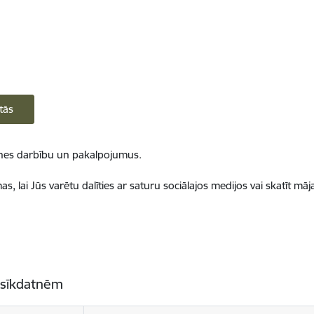
tās
ietnes darbību un pakalpojumus.
, lai Jūs varētu dalīties ar saturu sociālajos medijos vai skatīt mā
 sīkdatnēm