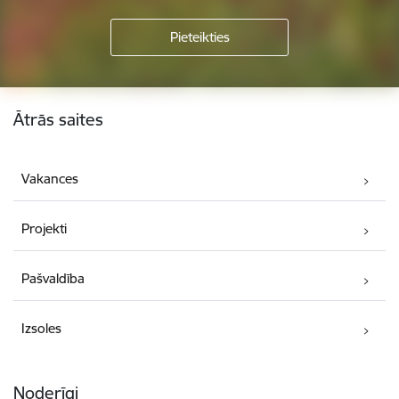
Kājene
Ātrās saites
Vakances
Projekti
Pašvaldība
Izsoles
Noderīgi