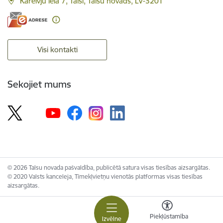
Kareivju iela 7, Talsi, Talsu novads, LV-3201
Visi kontakti
Sekojiet mums
© 2026 Talsu novada pašvaldība, publicētā satura visas tiesības aizsargātas.
© 2020 Valsts kanceleja, Tīmekļvietņu vienotās platformas visas tiesības
aizsargātas.
Piekļūstamība
Izvēlne