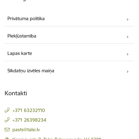
Privātuma politika
Piekļūstamība
Lapas karte
Sīkdatņu izvēles maiņa
Kontakti
+371 63232110
+371 26398234
E-pasts:
pasts@talsi.lv