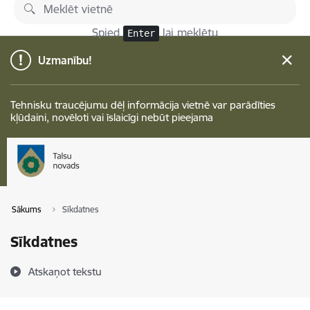
Pāriet uz lapas saturu
Spied
lai meklētu
Enter
Uzmanību!
Tehnisku traucējumu dēļ informācija vietnē var parādīties
kļūdaini, novēloti vai īslaicīgi nebūt pieejama
Sākums
Sīkdatnes
Sīkdatnes
Atskaņot tekstu