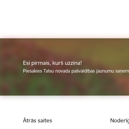
Esi pirmais, kurš uzzina!
Piesakies Talsu novada pašvaldības jaunumu saņemš
Kājene
Ātrās saites
Noderīg