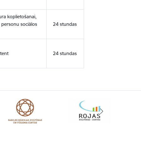
ura koplietošanai,
o personu sociālos
24 stundas
tent
24 stundas