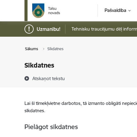
Pāriet uz lapas saturu
Pašvaldība
Uzmanību!
Tehnisku traucējumu dēļ informāci
Sākums
Sīkdatnes
Sīkdatnes
Atskaņot tekstu
Lai šī tīmekļvietne darbotos, tā izmanto obligāti nepiec
sīkdatnes.
Pielāgot sīkdatnes