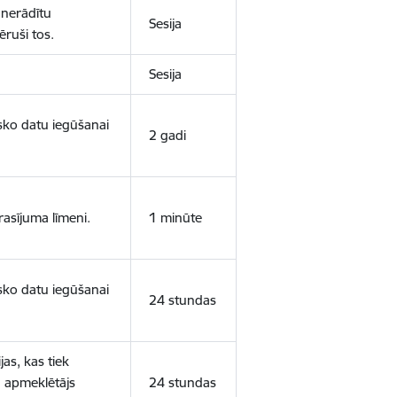
 nerādītu
Sesija
ēruši tos.
Sesija
isko datu iegūšanai
2 gadi
rasījuma līmeni.
1 minūte
isko datu iegūšanai
24 stundas
as, kas tiek
ā apmeklētājs
24 stundas