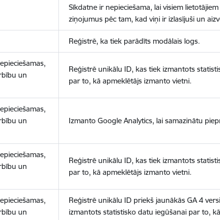
Sīkdatne ir nepieciešama, lai visiem lietotājiem
ziņojumus pēc tam, kad viņi ir izlasījuši un aizv
Reģistrē, ka tiek parādīts modālais logs.
nepieciešamas,
Reģistrē unikālu ID, kas tiek izmantots statist
arbību un
par to, kā apmeklētājs izmanto vietni.
nepieciešamas,
arbību un
Izmanto Google Analytics, lai samazinātu piep
nepieciešamas,
Reģistrē unikālu ID, kas tiek izmantots statist
arbību un
par to, kā apmeklētājs izmanto vietni.
nepieciešamas,
Reģistrē unikālu ID priekš jaunākās GA 4 versij
arbību un
izmantots statistisko datu iegūšanai par to, k