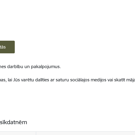
tās
ietnes darbību un pakalpojumus.
, lai Jūs varētu dalīties ar saturu sociālajos medijos vai skatīt mā
 sīkdatnēm