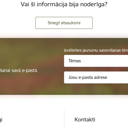
Vai šī informācija bija noderīga?
Sniegt atsauksmi
Izvēlieties jaunumu saņemšanas tē
Tēmas
anai savā e-pastā.
i
Kontakti