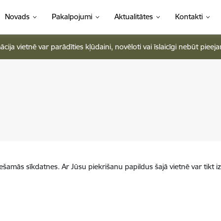
Novads
Pakalpojumi
Aktualitātes
Kontakti
ja vietnē var parādīties kļūdaini, novēloti vai īslaicīgi nebūt pieej
iešamās sīkdatnes. Ar Jūsu piekrišanu papildus šajā vietnē var tikt i