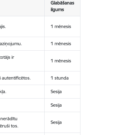
Glabāšanas
ilgums
jis.
1 mēnesis
 paziņojumu.
1 mēnesis
otājs ir
1 mēnesis
 autentificētos.
1 stunda
kļa.
Sesija
Sesija
 nerādītu
Sesija
ēruši tos.