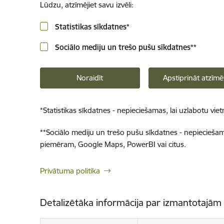
Lūdzu, atzīmējiet savu izvēli:
Statistikas sīkdatnes
*
Sociālo mediju un trešo pušu sīkdatnes
**
Noraidīt
Apstiprināt atzīmē
*
Statistikas sīkdatnes - nepieciešamas, lai uzlabotu v
**
Sociālo mediju un trešo pušu sīkdatnes - nepieciešamas
piemēram, Google Maps, PowerBI vai citus.
Privātuma politika
Detalizētāka informācija par izmantotajām