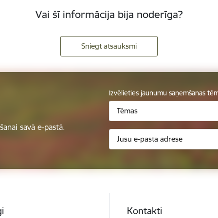
Vai šī informācija bija noderīga?
Sniegt atsauksmi
Izvēlieties jaunumu saņemšanas tē
Tēmas
anai savā e-pastā.
i
Kontakti