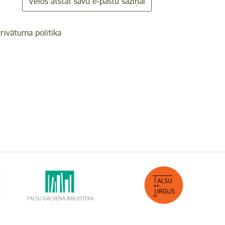
Vēlos atstāt savu e-pastu saziņai
rivātuma politika