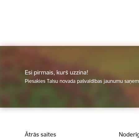
Esi pirmais, kurš uzzina!
Piesakies Talsu novada pašvaldības jaunumu saņemš
Kājene
Ātrās saites
Noderīg