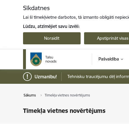
Pāriet uz lapas saturu
Sīkdatnes
Lai šī tīmekļvietne darbotos, tā izmanto obligāti nepiec
Lūdzu, atzīmējiet savu izvēli:
Noraidīt
Apstiprināt visas
Pašvaldība
Uzmanību!
Tehnisku traucējumu dēļ informāci
Sākums
Tīmekļa vietnes novērtējums
Tīmekļa vietnes novērtējums