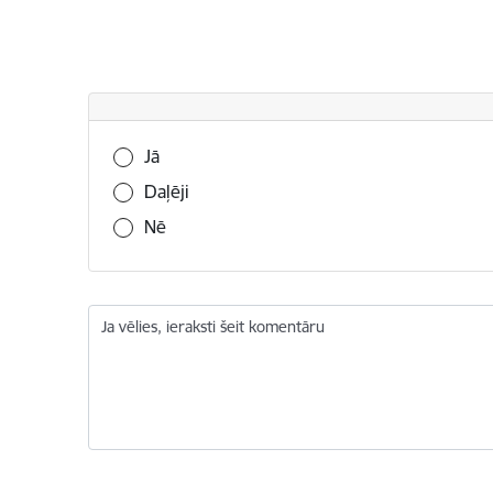
Vai šī informācija bija noderīga?
Jā
Daļēji
Nē
Ja vēlies, ieraksti šeit komentāru