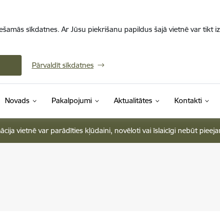
iešamās sīkdatnes. Ar Jūsu piekrišanu papildus šajā vietnē var tikt i
Pārvaldīt sīkdatnes
Novads
Pakalpojumi
Aktualitātes
Kontakti
ja vietnē var parādīties kļūdaini, novēloti vai īslaicīgi nebūt pieej