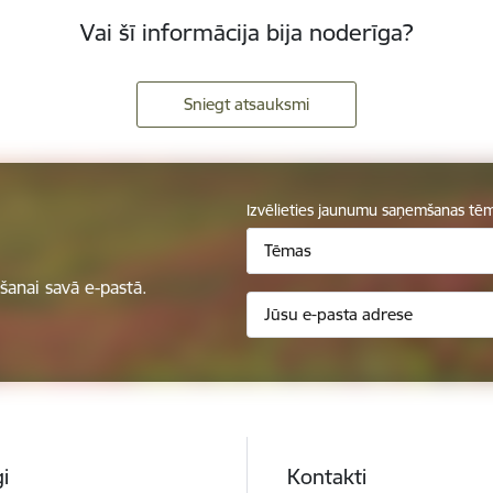
Vai šī informācija bija noderīga?
Sniegt atsauksmi
Izvēlieties jaunumu saņemšanas tē
Tēmas
anai savā e-pastā.
i
Kontakti