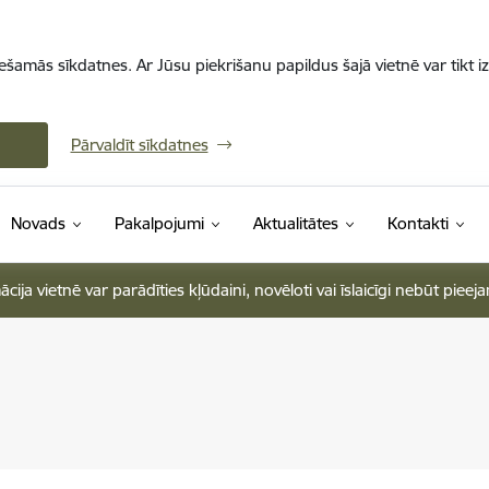
iešamās sīkdatnes. Ar Jūsu piekrišanu papildus šajā vietnē var tikt i
Pārvaldīt sīkdatnes
Novads
Pakalpojumi
Aktualitātes
Kontakti
ja vietnē var parādīties kļūdaini, novēloti vai īslaicīgi nebūt pieej