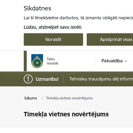
Pāriet uz lapas saturu
Sīkdatnes
Lai šī tīmekļvietne darbotos, tā izmanto obligāti nepiec
Lūdzu, atzīmējiet savu izvēli:
Noraidīt
Apstiprināt visas
Pašvaldība
Uzmanību!
Tehnisku traucējumu dēļ informāci
Sākums
Tīmekļa vietnes novērtējums
Tīmekļa vietnes novērtējums