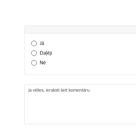
Vai šī informācija bija noderīga?
Jā
Daļēji
Nē
Ja vēlies, ieraksti šeit komentāru