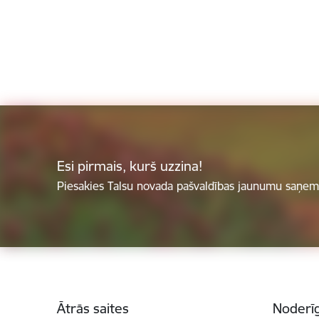
Esi pirmais, kurš uzzina!
Piesakies Talsu novada pašvaldības jaunumu saņemš
Kājene
Ātrās saites
Noderīg