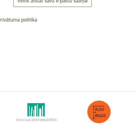
Vēlos atstāt savu e-pastu saziņai
rivātuma politika