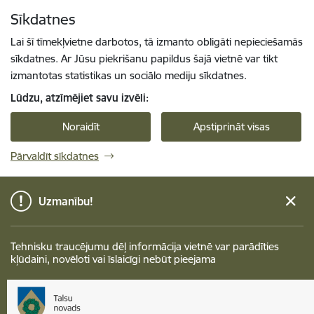
Pāriet uz lapas saturu
Sīkdatnes
Spied
lai meklētu
Enter
Lai šī tīmekļvietne darbotos, tā izmanto obligāti nepieciešamās
sīkdatnes. Ar Jūsu piekrišanu papildus šajā vietnē var tikt
izmantotas statistikas un sociālo mediju sīkdatnes.
Lūdzu, atzīmējiet savu izvēli:
Noraidīt
Apstiprināt visas
Pārvaldīt sīkdatnes
Uzmanību!
Tehnisku traucējumu dēļ informācija vietnē var parādīties
kļūdaini, novēloti vai īslaicīgi nebūt pieejama