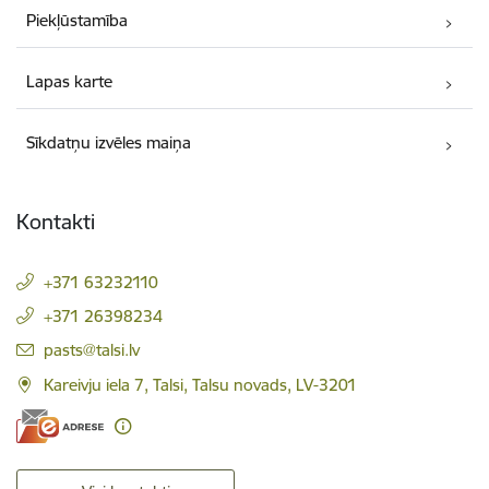
Piekļūstamība
Lapas karte
Sīkdatņu izvēles maiņa
Kontakti
+371 63232110
+371 26398234
E-pasts:
pasts@talsi.lv
Kareivju iela 7, Talsi, Talsu novads, LV-3201