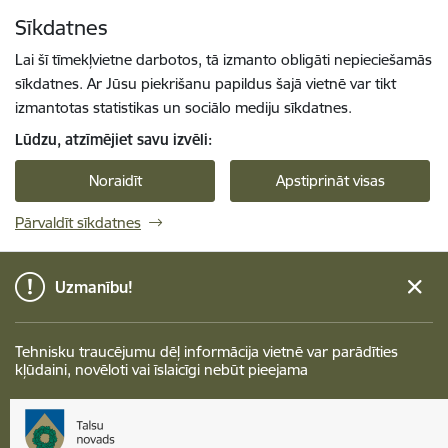
Pāriet uz lapas saturu
Sīkdatnes
Spied
lai meklētu
Enter
Lai šī tīmekļvietne darbotos, tā izmanto obligāti nepieciešamās
sīkdatnes. Ar Jūsu piekrišanu papildus šajā vietnē var tikt
izmantotas statistikas un sociālo mediju sīkdatnes.
Lūdzu, atzīmējiet savu izvēli:
Noraidīt
Apstiprināt visas
Pārvaldīt sīkdatnes
Uzmanību!
Tehnisku traucējumu dēļ informācija vietnē var parādīties
kļūdaini, novēloti vai īslaicīgi nebūt pieejama