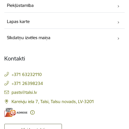
Piekļūstamība
Lapas karte
Sīkdatņu izvēles maiņa
Kontakti
+371 63232110
+371 26398234
E-pasts:
pasts@talsi.lv
Kareivju iela 7, Talsi, Talsu novads, LV-3201